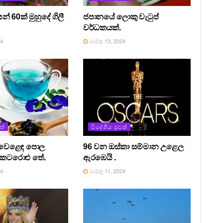
න් 60ක් මුහුදේ ගිලී
ජපානයේ ලොකු වැටුප්
වර්ධකයක්.
24
මාර්තු 13, 2024
ත්
විදේශීය පුවත්
ර වෙළෙඳ පොල
96 වන ඔස්කා සම්මාන උළෙල
් කටරොළු තේ.
ඇරඹෙයි .
24
මාර්තු 11, 2024