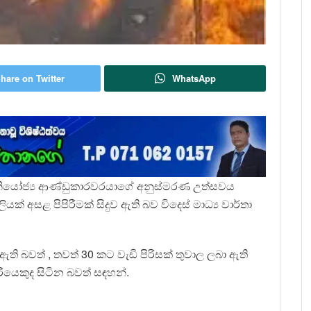
hare on Twitter
WhatsApp
්ත නියෝජ්‍ය ආණ්ඩුකාරවරයාගේ අනුස්මරණ උත්සවය
ක් අසළ පිපිරීමක් සිදුව ඇති බව විදෙස් මාධ්‍ය වාර්තා
ති බවත් , තවත් 30 කට වැඩි පිරිසක් තුවාල ලබා ඇති
ියෙකුද සිටින බවත් සඳහන්.