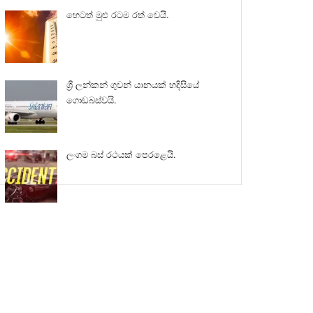
හෙටත් මුළු රටම රත් වෙයි.
ශ්‍රී ලන්කන් ගුවන් යානයක් හදිසියේ
ගොඩබස්වයි.
ලංගම බස් රථයක් පෙරළෙයි.