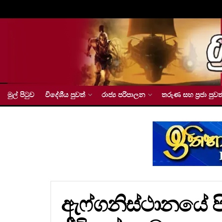
මුල් පිටුව
විදේශීය පුවත්
රාජ්‍ය පරිපාලන
තරුණ සහ ප්‍රජා පුවත
ඇෆ්ගනිස්ථානයේ පිප