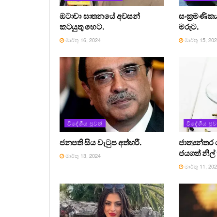
ඔටාවා ඝාතනයේ අවසන්
සංක්‍රමණිකය
කටයුතු හෙට.
මරුට.
මාර්තු 16, 2024
මාර්තු 15, 20
විදේශීය පුවත්
විදේශීය පුව
ජනපති සිය වැටුප අත්හරී.
ජාත්‍යන්ත
ජයගත් නිල
මාර්තු 13, 2024
මාර්තු 11, 20