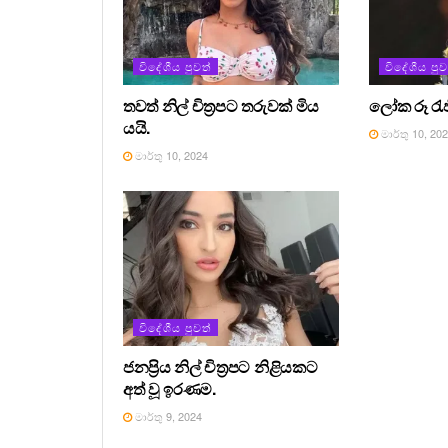
විදේශීය පුවත්
විදේශීය පුව
තවත් නිල් චිත්‍රපට තරුවක් මිය
ලෝක රූ රැජින
යයි.
මාර්තු 10, 20
මාර්තු 10, 2024
විදේශීය පුවත්
ජනප්‍රිය නිල් චිත්‍රපට නිළියකට
අත් වූ ඉරණම.
මාර්තු 9, 2024