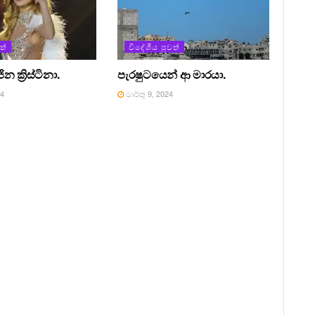
ත්
විදේශීය පුවත්
 ක්‍රිස්ටිනා.
පැරෂුටයෙන් ආ මාරයා.
24
මාර්තු 9, 2024