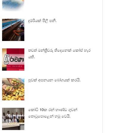
දුම්රියක් පීලි පනී.
තවත් මන්ත්‍රීවරු තිදෙනෙක් කෝප් හැර
යති.
පුවක් අපනයන බෝගයක් කරයි.
කෝටි 10ක රන් භාණ්ඩ ගුවන්
තොටුපොළෙන් හමු වෙයි.