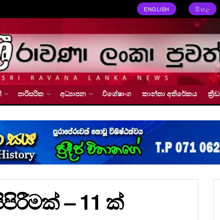
ENGLISH
සිංහල
්
පාරිසරික
අධ්‍යාපන
විශේෂාංග
කාන්තා අතිරේකය
ක්‍
ිරීමක් – 11 ක්