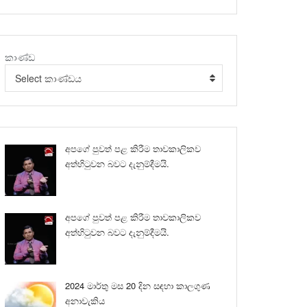
කාණ්ඩ
Select කාණ්ඩය
අපගේ පුවත් පළ කිරීම තාවකාලිකව
අත්හිටුවන බවට දැනුම්දීමයි.
අපගේ පුවත් පළ කිරීම තාවකාලිකව
අත්හිටුවන බවට දැනුම්දීමයි.
2024 මාර්තු මස 20 දින සඳහා කාලගුණ
අනාවැකිය