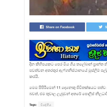
Share on Facebook
S
දින කිහිපයකට පෙර මිය ගිය තලේබාන් ප්‍රාන
පවත්වන අතරතුර ඇෆ්ගනිස්ථානයේ මුස්ලිම් පල්ලිය
කරයි.
මෙම පිපිරීමෙන් 11 දෙනෙකු ජීවිතක්ෂයට පත්ව ඇ
බවත්, එම තුවාල ලැබූවන් අතරේ පොලිස් නිලධාර
Tags:
විදේශීය