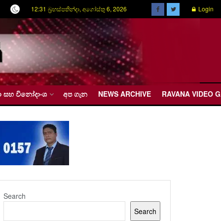
12:31 බ්‍රහස්පතින්දා, අගෝස්තු 6, 2026
Login
රීඩා සහ විනෝදාංශ
අප ගැන
NEWS ARCHIVE
RAVANA VIDEO 
Search
Search