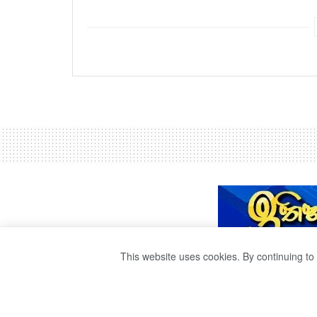
This website uses cookies. By continuing to 
හිටපු ජනාධිපතිට 