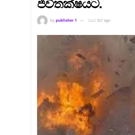
ජීවිතක්ෂයට.
by
publisher 1
වසර 3ක් ago