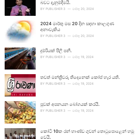
බවට දැනුම්දීමයි.
BY
PUBLISHER 3
මාර්තු 20, 2024
2024 මාර්තු මස 20 දින සඳහා කාලගුණ
අනාවැකිය
BY
PUBLISHER 3
මාර්තු 20, 2024
දුම්රියක් පීලි පනී.
BY
PUBLISHER 3
මාර්තු 19, 2024
තවත් මන්ත්‍රීවරු තිදෙනෙක් කෝප් හැර යති.
BY
PUBLISHER 3
මාර්තු 19, 2024
පුවක් අපනයන බෝගයක් කරයි.
BY
PUBLISHER 3
මාර්තු 19, 2024
කෝටි 10ක රන් භාණ්ඩ ගුවන් තොටුපොළෙන් හමු
වෙයි.