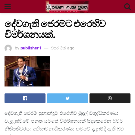
දේවගැති ජෙරම්ට එරෙහිව
විමර්ශනයක්.
by
publisher 1
වසර 3ක් ago
දේවගැති ජෙරම් ප්‍රනාන්දුට එරෙහිව මුදල් විශුද්ධිකරණය
වැළැක්වීමේ පනත යටතේ විමර්ශනයක් සිදුකෙරෙන බවට
නීතිපතිවරයා අභියාචනාධිකරණය හමුවේ දැනුම්දී ඇති බව