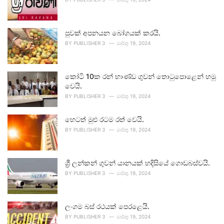
පුවක් අපනයන බෝගයක් කරයි.
BY
PUBLISHER 3
මාර්තු 19, 2024
කෝටි 10ක රන් භාණ්ඩ ගුවන් තොටුපොළෙන් හමු
වෙයි.
BY
PUBLISHER 3
මාර්තු 19, 2024
හෙටත් මුළු රටම රත් වෙයි.
BY
PUBLISHER 3
මාර්තු 19, 2024
ශ්‍රී ලන්කන් ගුවන් යානයක් හදිසියේ ගොඩබස්වයි.
BY
PUBLISHER 3
මාර්තු 19, 2024
ලංගම බස් රථයක් පෙරළෙයි.
BY
PUBLISHER 3
මාර්තු 19, 2024