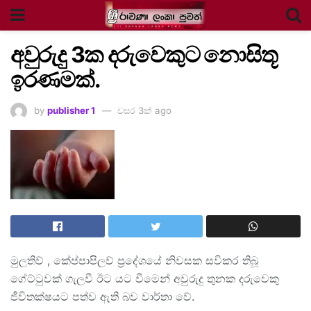
අවුරුදු 3ක දරුවෙකුට නොසිතූ
ඉරණමක්.
by
publisher 1
වසර 3ක් ago
මුලතිව් , කේප්පාපිලව් ප්‍රදේශයේ නිවසක සවිකර තිබූ
ගේට්ටුවක් ගැලවී ඊට යට වීමෙන් අවුරුදු තුනක දරුවෙකු
ජීවිතක්ෂයට පත්ව ඇති බව වාර්තා වේ.