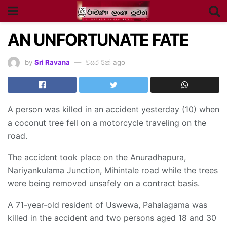
AN UNFORTUNATE FATE
by
Sri Ravana
වසර 5ක් ago
A person was killed in an accident yesterday (10) when
a coconut tree fell on a motorcycle traveling on the
road.
The accident took place on the Anuradhapura,
Nariyankulama Junction, Mihintale road while the trees
were being removed unsafely on a contract basis.
A 71-year-old resident of Uswewa, Pahalagama was
killed in the accident and two persons aged 18 and 30