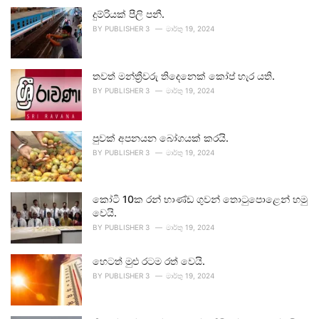
දුම්රියක් පීලි පනී.
BY
PUBLISHER 3
මාර්තු 19, 2024
තවත් මන්ත්‍රීවරු තිදෙනෙක් කෝප් හැර යති.
BY
PUBLISHER 3
මාර්තු 19, 2024
පුවක් අපනයන බෝගයක් කරයි.
BY
PUBLISHER 3
මාර්තු 19, 2024
කෝටි 10ක රන් භාණ්ඩ ගුවන් තොටුපොළෙන් හමු
වෙයි.
BY
PUBLISHER 3
මාර්තු 19, 2024
හෙටත් මුළු රටම රත් වෙයි.
BY
PUBLISHER 3
මාර්තු 19, 2024