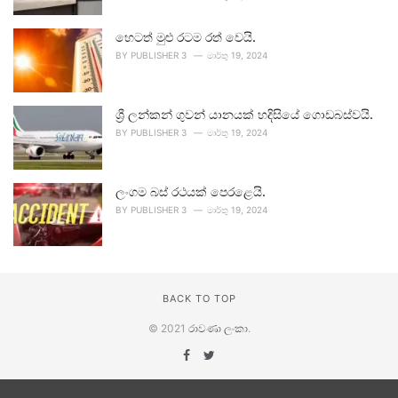
හෙටත් මුළු රටම රත් වෙයි.
BY
PUBLISHER 3
මාර්තු 19, 2024
ශ්‍රී ලන්කන් ගුවන් යානයක් හදිසියේ ගොඩබස්වයි.
BY
PUBLISHER 3
මාර්තු 19, 2024
ලංගම බස් රථයක් පෙරළෙයි.
BY
PUBLISHER 3
මාර්තු 19, 2024
BACK TO TOP
© 2021
රාවණා ලංකා
.