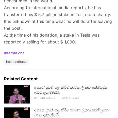
richest men in the world.
According to international media reports, he has
transferred his $ 5.7 billion stake in Tesla to a charity.
It is unknown at this time what he will do after leaving
the post.
At the time of his donation, a stake in Tesla was
reportedly selling for about $ 1,000.
C
International
a
T
international
t
a
e
g
g
s
o
Related Content
:
r
i
අපගේ පුවත් පළ කිරීම තාවකාලිකව අත්හිටුවන
e
බවට දැනුම්දීමයි.
s
BY
PUBLISHER 3
මාර්තු 21, 2024
:
අපගේ පුවත් පළ කිරීම තාවකාලිකව අත්හිටුවන
බවට දැනුම්දීමයි.