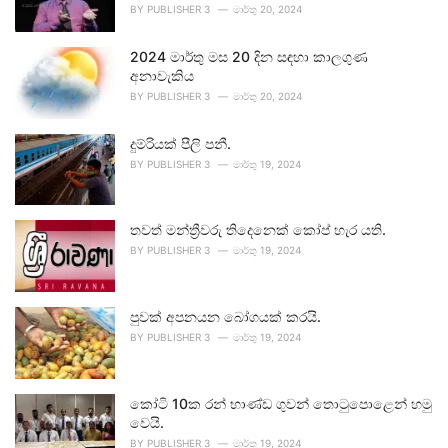
BY
PUBLISHER 3
මාර්තු 20, 2024
2024 මාර්තු මස 20 දින සඳහා කාලගුණ
අනාවැකිය
BY
PUBLISHER 3
මාර්තු 20, 2024
දුම්රියක් පීලි පනී.
BY
PUBLISHER 3
මාර්තු 19, 2024
තවත් මන්ත්‍රීවරු තිදෙනෙක් කෝප් හැර යති.
BY
PUBLISHER 3
මාර්තු 19, 2024
පුවක් අපනයන බෝගයක් කරයි.
BY
PUBLISHER 3
මාර්තු 19, 2024
කෝටි 10ක රන් භාණ්ඩ ගුවන් තොටුපොළෙන් හමු
වෙයි.
BY
PUBLISHER 3
මාර්තු 19, 2024