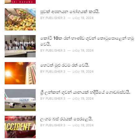
පුවක් අපනයන බෝගයක් කරයි.
BY
PUBLISHER 3
මාර්තු 19, 2024
කෝටි 10ක රන් භාණ්ඩ ගුවන් තොටුපොළෙන් හමු
වෙයි.
BY
PUBLISHER 3
මාර්තු 19, 2024
හෙටත් මුළු රටම රත් වෙයි.
BY
PUBLISHER 3
මාර්තු 19, 2024
ශ්‍රී ලන්කන් ගුවන් යානයක් හදිසියේ ගොඩබස්වයි.
BY
PUBLISHER 3
මාර්තු 19, 2024
ලංගම බස් රථයක් පෙරළෙයි.
BY
PUBLISHER 3
මාර්තු 19, 2024