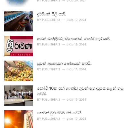
BY
PUBLISHER 3
මාර්තු 20, 2024
දුම්රියක් පීලි පනී.
BY
PUBLISHER 3
මාර්තු 19, 2024
තවත් මන්ත්‍රීවරු තිදෙනෙක් කෝප් හැර යති.
BY
PUBLISHER 3
මාර්තු 19, 2024
පුවක් අපනයන බෝගයක් කරයි.
BY
PUBLISHER 3
මාර්තු 19, 2024
කෝටි 10ක රන් භාණ්ඩ ගුවන් තොටුපොළෙන් හමු
වෙයි.
BY
PUBLISHER 3
මාර්තු 19, 2024
හෙටත් මුළු රටම රත් වෙයි.
BY
PUBLISHER 3
මාර්තු 19, 2024