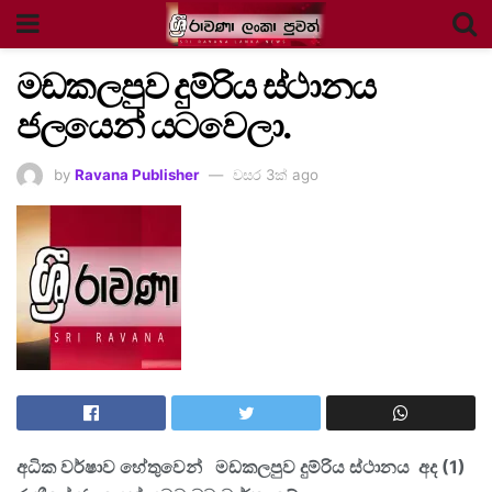
මඩකලපුව දුම්රිය ස්ථානය
ජලයෙන් යටවෙලා.
by
Ravana Publisher
වසර 3ක් ago
අධික වර්ෂාව හේතුවෙන් මඩකලපුව දුම්රිය ස්ථානය අද (1)