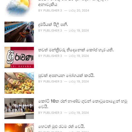
අනාවැකිය
BY
PUBLISHER 3
මාර්තු 20, 2024
දුම්රියක් පීලි පනී.
BY
PUBLISHER 3
මාර්තු 19, 2024
තවත් මන්ත්‍රීවරු තිදෙනෙක් කෝප් හැර යති.
BY
PUBLISHER 3
මාර්තු 19, 2024
පුවක් අපනයන බෝගයක් කරයි.
BY
PUBLISHER 3
මාර්තු 19, 2024
කෝටි 10ක රන් භාණ්ඩ ගුවන් තොටුපොළෙන් හමු
වෙයි.
BY
PUBLISHER 3
මාර්තු 19, 2024
හෙටත් මුළු රටම රත් වෙයි.