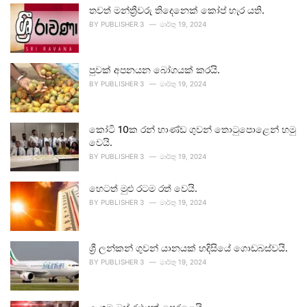
තවත් මන්ත්‍රීවරු තිදෙනෙක් කෝප් හැර යති.
BY
PUBLISHER 3
මාර්තු 19, 2024
පුවක් අපනයන බෝගයක් කරයි.
BY
PUBLISHER 3
මාර්තු 19, 2024
කෝටි 10ක රන් භාණ්ඩ ගුවන් තොටුපොළෙන් හමු
වෙයි.
BY
PUBLISHER 3
මාර්තු 19, 2024
හෙටත් මුළු රටම රත් වෙයි.
BY
PUBLISHER 3
මාර්තු 19, 2024
ශ්‍රී ලන්කන් ගුවන් යානයක් හදිසියේ ගොඩබස්වයි.
BY
PUBLISHER 3
මාර්තු 19, 2024