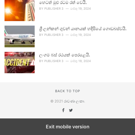
හෙටත් මුළු රටම රත් වෙයි.
BY
PUBLISHER 3
මාර්තු 19, 2024
ශ්‍රී ලන්කන් ගුවන් යානයක් හදිසියේ ගොඩබස්වයි.
BY
PUBLISHER 3
මාර්තු 19, 2024
ලංගම බස් රථයක් පෙරළෙයි.
BY
PUBLISHER 3
මාර්තු 19, 2024
BACK TO TOP
© 2021
රාවණා ලංකා
.
Exit mobile version