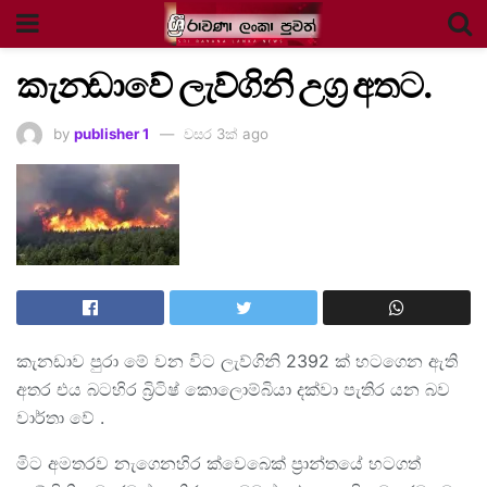
කැනඩාවේ ලැව්ගිනි උග්‍ර අතට.
by
publisher 1
වසර 3ක් ago
කැනඩාව පුරා මේ වන විට ලැව්ගිනි 2392 ක් හටගෙන ඇති
අතර එය බටහිර බ්‍රිටිෂ් කොලොම්බියා දක්වා පැතිර යන බව
වාර්තා වේ .
මිට අමතරව නැගෙනහිර ක්වෙබෙක් ප්‍රාන්තයේ හටගත්