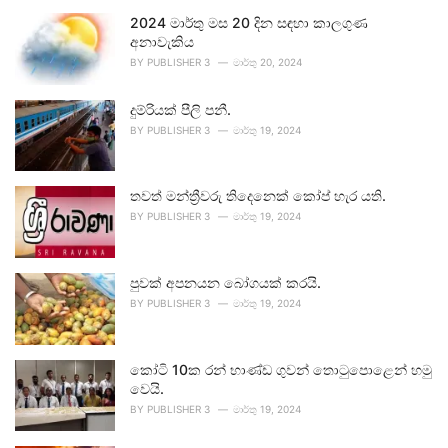
2024 මාර්තු මස 20 දින සඳහා කාලගුණ
අනාවැකිය
BY
PUBLISHER 3
මාර්තු 20, 2024
දුම්රියක් පීලි පනී.
BY
PUBLISHER 3
මාර්තු 19, 2024
තවත් මන්ත්‍රීවරු තිදෙනෙක් කෝප් හැර යති.
BY
PUBLISHER 3
මාර්තු 19, 2024
පුවක් අපනයන බෝගයක් කරයි.
BY
PUBLISHER 3
මාර්තු 19, 2024
කෝටි 10ක රන් භාණ්ඩ ගුවන් තොටුපොළෙන් හමු
වෙයි.
BY
PUBLISHER 3
මාර්තු 19, 2024