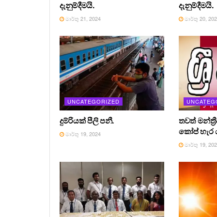
දැනුම්දීමයි.
දැනුම්දීමයි.
මාර්තු 21, 2024
මාර්තු 20, 20
UNCATEGORIZED
UNCATEG
දුම්රියක් පීලි පනී.
තවත් මන්ත්‍
කෝප් හැර ය
මාර්තු 19, 2024
මාර්තු 19, 20