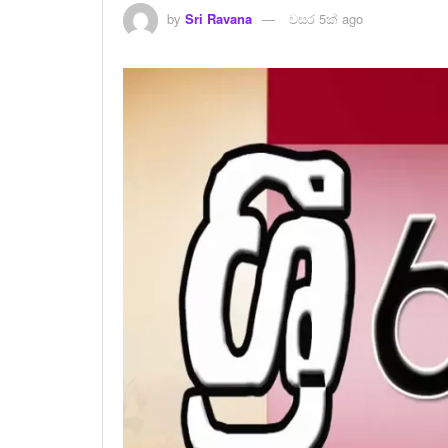
by
Sri Ravana
වසර 5ක් ago