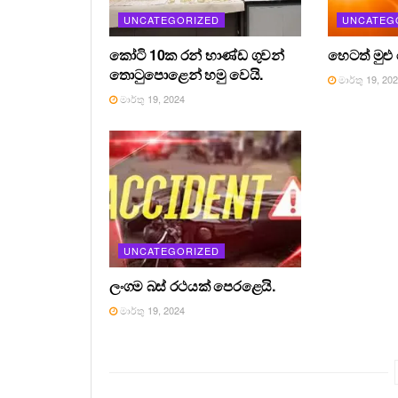
UNCATEGORIZED
UNCATEG
කෝටි 10ක රන් භාණ්ඩ ගුවන්
හෙටත් මුළු
තොටුපොළෙන් හමු වෙයි.
මාර්තු 19, 20
මාර්තු 19, 2024
UNCATEGORIZED
ලංගම බස් රථයක් පෙරළෙයි.
මාර්තු 19, 2024