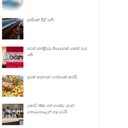
දුම්රියක් පීලි පනී.
තවත් මන්ත්‍රීවරු තිදෙනෙක් කෝප් හැර
යති.
පුවක් අපනයන බෝගයක් කරයි.
කෝටි 10ක රන් භාණ්ඩ ගුවන්
තොටුපොළෙන් හමු වෙයි.