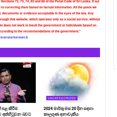
Sections 72, 73, 74, 85 and 86 of the Penal Code of Sri Lanka. If our
o correcting them based on factual information. All the posts we
tic documents or evidence acceptable in the eyes of the law. Any
rough this website, which operates only as a social service, without
ite does not work to insult the government or individuals based on
according to the recommendations of the government."
ravanalankanews.lk
UNCATEGORIZED
 පළ කිරීම
2024 මාර්තු මස 20 දින සඳහා
 අත්හිටුවන බවට
කාලගුණ අනාවැකිය