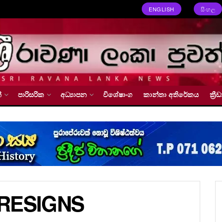
ENGLISH
සිංහල
්
පාරිසරික
අධ්‍යාපන
විශේෂාංග
කාන්තා අතිරේකය
ක්‍
RESIGNS