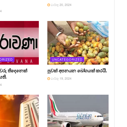
මාර්තු 20, 2024
24
ORIZED
UNCATEGORIZED
රීවරු තිදෙනෙක්
පුවක් අපනයන බෝගයක් කරයි.
ති.
මාර්තු 19, 2024
24