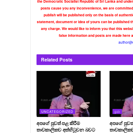
the Democratic Socialist Republic of Sri Lanka and under 
posts cause you any inconvenience, we are committed t
publish will be published only on the basis of authen
statement, document or idea of yours can be published th
any charge. We would like to inform you that this webs
false information and posts are made here 
author@
Related
Posts
UNCATEGORIZED
ප්‍රජා
අපගේ පුවත් පළ කිරීම
අපගේ පුවත්
තාවකාලිකව අත්හිටුවන බවට
තාවකාලිකව