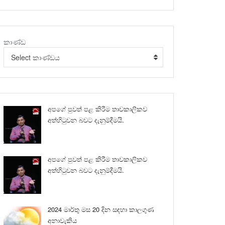
කාණ්ඩ
Select කාණ්ඩය
අපගේ පුවත් පළ කිරීම තාවකාලිකව
අත්හිටුවන බවට දැනුම්දීමයි.
අපගේ පුවත් පළ කිරීම තාවකාලිකව
අත්හිටුවන බවට දැනුම්දීමයි.
2024 මාර්තු මස 20 දින සඳහා කාලගුණ
අනාවැකිය