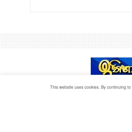
This website uses cookies. By continuing to 
CEB සභාපති ඉල්ලා
by
Ravana
වසර 5ක් ago