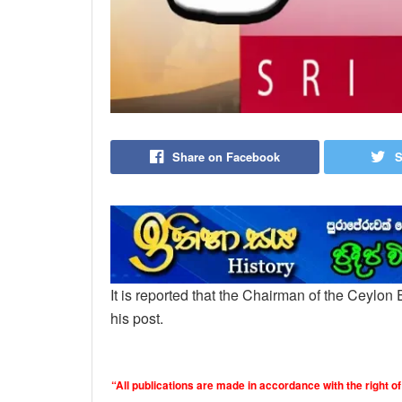
Share on Facebook
S
It is reported that the Chairman of the Ceylo
his post.
“All publications are made in accordance with the right of