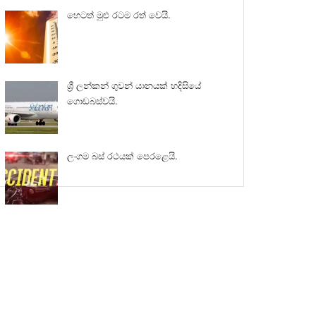
හෙටත් මුළු රටම රත් වෙයි.
ශ්‍රී ලන්කන් ගුවන් යානයක් හදිසියේ
ගොඩබස්වයි.
ලංගම බස් රථයක් පෙරළෙයි.