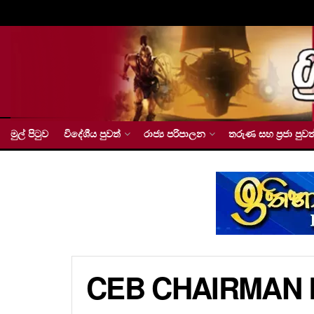
මුල් පිටුව
විදේශීය පුවත්
රාජ්‍ය පරිපාලන
තරුණ සහ ප්‍රජා පුවත
CEB CHAIRMAN 