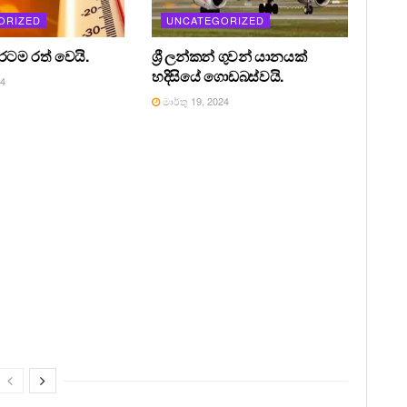
ORIZED
UNCATEGORIZED
 රටම රත් වෙයි.
ශ්‍රී ලන්කන් ගුවන් යානයක්
හදිසියේ ගොඩබස්වයි.
24
මාර්තු 19, 2024