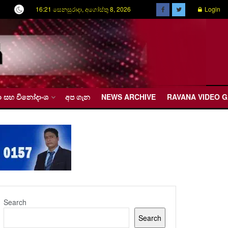
16:21 සෙනසුරාදා, අගෝස්තු 8, 2026
Login
රීඩා සහ විනෝදාංශ
අප ගැන
NEWS ARCHIVE
RAVANA VIDEO 
Search
Search