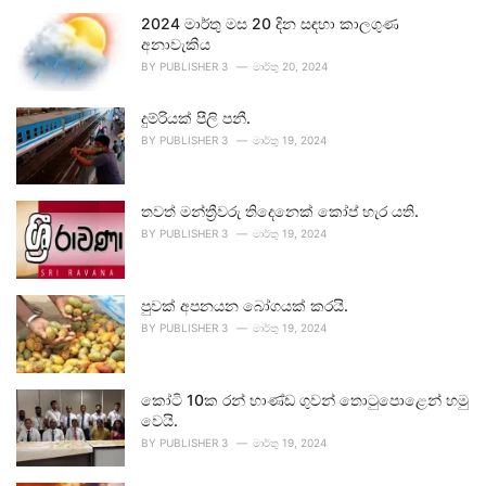
2024 මාර්තු මස 20 දින සඳහා කාලගුණ
අනාවැකිය
BY
PUBLISHER 3
මාර්තු 20, 2024
දුම්රියක් පීලි පනී.
BY
PUBLISHER 3
මාර්තු 19, 2024
තවත් මන්ත්‍රීවරු තිදෙනෙක් කෝප් හැර යති.
BY
PUBLISHER 3
මාර්තු 19, 2024
පුවක් අපනයන බෝගයක් කරයි.
BY
PUBLISHER 3
මාර්තු 19, 2024
කෝටි 10ක රන් භාණ්ඩ ගුවන් තොටුපොළෙන් හමු
වෙයි.
BY
PUBLISHER 3
මාර්තු 19, 2024