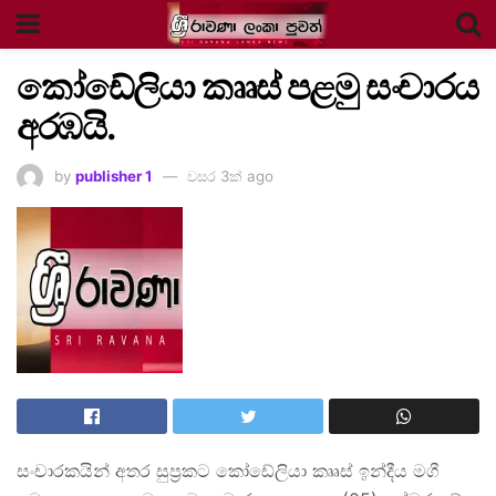
කෝඩේලියා කෲස් පළමු සංචාරය
අරඹයි.
by
publisher 1
වසර 3ක් ago
සංචාරකයින් අතර සුප්‍රකට කෝඩේලියා කෲස් ඉන්දීය මගී