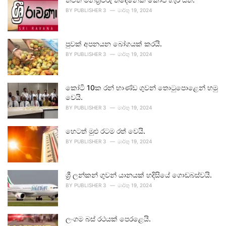
BY
PUBLISHER 3
මාර්තු 19, 2024
පුවක් අපනයන බෝගයක් කරයි.
BY
PUBLISHER 3
මාර්තු 19, 2024
කෝටි 10ක රන් භාණ්ඩ ගුවන් තොටුපොළෙන් හමු
වෙයි.
BY
PUBLISHER 3
මාර්තු 19, 2024
හෙටත් මුළු රටම රත් වෙයි.
BY
PUBLISHER 3
මාර්තු 19, 2024
ශ්‍රී ලන්කන් ගුවන් යානයක් හදිසියේ ගොඩබස්වයි.
BY
PUBLISHER 3
මාර්තු 19, 2024
ලංගම බස් රථයක් පෙරළෙයි.