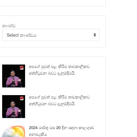
කාණ්ඩ
Select කාණ්ඩය
අපගේ පුවත් පළ කිරීම තාවකාලිකව
අත්හිටුවන බවට දැනුම්දීමයි.
අපගේ පුවත් පළ කිරීම තාවකාලිකව
අත්හිටුවන බවට දැනුම්දීමයි.
2024 මාර්තු මස 20 දින සඳහා කාලගුණ
අනාවැකිය