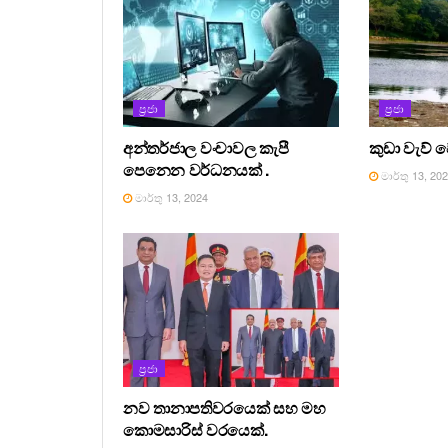
ප්‍රජා
ප්‍රජා
අන්තර්ජාල වංචාවල කැපී
කුඩා වැව් 
පෙනෙන වර්ධනයක් .
මාර්තු 13, 20
මාර්තු 13, 2024
ප්‍රජා
නව තානාපතිවරයෙක් සහ මහ
කොමසාරිස් වරයෙක්.