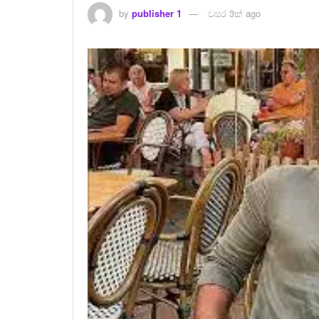
by
publisher 1
වසර 3ක් ago