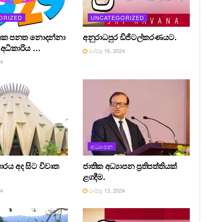
ORIZED
UNCATEGORIZED
ශක පනත නොදන්නා
අනුරාධපුර ඩිජිටල්කරණයට.
අධිකාරිය …
මාර්තු 16, 2024
24
අධ්‍යාපන
ාරය අද සිට විවෘත
ජාතික අධ්‍යාපන ප්‍රතිපත්තියක්
ළගදීම.
24
මාර්තු 13, 2024