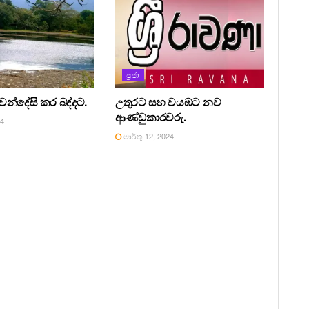
ප්‍රජා
වෙන්දේසි කර බද්දට.
උතුරට සහ වයඹට නව
ආණ්ඩුකාරවරු.
24
මාර්තු 12, 2024