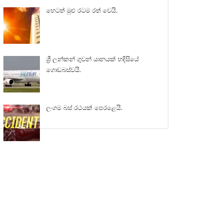
හෙටත් මුළු රටම රත් වෙයි.
ශ්‍රී ලන්කන් ගුවන් යානයක් හදිසියේ
ගොඩබස්වයි.
ලංගම බස් රථයක් පෙරළෙයි.