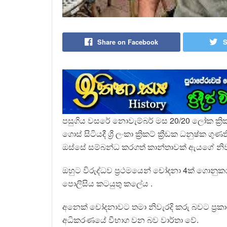
Share on Facebook
S
පසුගිය වසරේ නොවැම්බර් මස 20/20 ලෝක ක්‍රි
ගොස් සිටියදී ශ්‍රී ලංකා ක්‍රිකට් ක්‍රීඩක ධනු
ඔස්සේ සම්බන්ධ කරගත් කාන්තාවක් ඇයගේ නිවස
ඔහුට විරුද්ධව ප්‍රථමයෙන් චෝදනා 4ක් ගොනුකර
පොලිසිය කටයුතු කලේය .
අනෙක් චෝදනාවට තමා නිවැරදි කරු බවට ප්‍රකා
අධිකරණයේ වීභාග වන බව වාර්තා වේ.