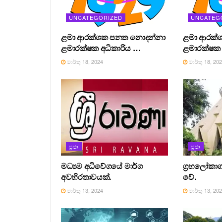
UNCATEGORIZED
UNCATEG
ළමා ආරක්ශක පනත නොදන්නා
ළමා ආරක්
ළමාරක්ෂක අධිකාරිය …
ළමාරක්ෂක 
මාර්තු 18, 2024
මාර්තු 18, 20
ප්‍රජා
ප්‍රජා
මධ්‍යම අධිවේගයේ මාර්ග
ග්‍රහලෝකාග
අවහිරතාවයක්.
වේ.
මාර්තු 13, 2024
මාර්තු 13, 20