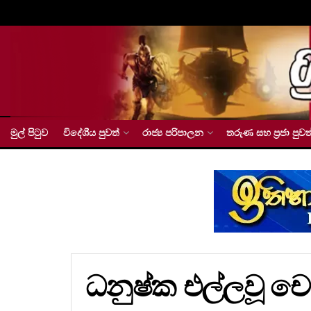
මුල් පිටුව
විදේශීය පුවත්
රාජ්‍ය පරිපාලන
තරුණ සහ ප්‍රජා පුවත
ධනුෂ්ක එල්ලවූ චෝද