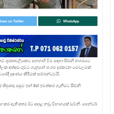
hare on Twitter
WhatsApp
කට් ශූරතාවලියකට සහභාගී වීම සඳහා සිඩ්නි නගරයට
ෂ්ක ගුණතිලක අත්අඩංගුවට ගැනුනේ ජංගම දුරකථන මෙවලමක්
ේදී දූෂණය කිරීමක් සම්බන්ධවයි.
 තිබුණද පසුව ඉන් 3ක් ඉවත්කර ගැනීමට සිඩ්නි
ශ කර ඇති අතර ඊට අදාළ නඩු විභාගයක් ඩව්‍නිං සෙන්ටර්