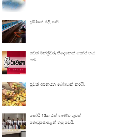
දුම්රියක් පීලි පනී.
තවත් මන්ත්‍රීවරු තිදෙනෙක් කෝප් හැර
යති.
පුවක් අපනයන බෝගයක් කරයි.
කෝටි 10ක රන් භාණ්ඩ ගුවන්
තොටුපොළෙන් හමු වෙයි.