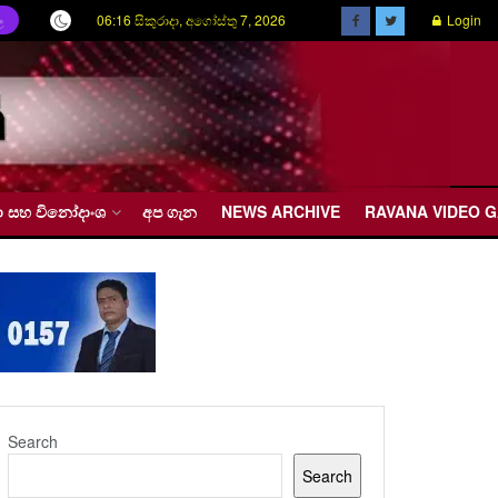
06:16 සිකුරාදා, අගෝස්තු 7, 2026
Login
ල
රීඩා සහ විනෝදාංශ
අප ගැන
NEWS ARCHIVE
RAVANA VIDEO 
Search
Search