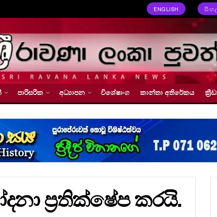
ENGLISH
සිංහ
්
පාරිසරික
අධ්‍යාපන
විශේෂාංග
කාන්තා අතිරේකය
ක්‍
නා ප්‍රතික්ෂේප කරයි.