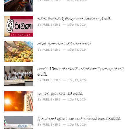
තවත් මන්ත්‍රීවරු තිදෙනෙක් කෝප් හැර යති.
BY
PUBLISHER 3
මාර්තු 19, 2024
පුවක් අපනයන බෝගයක් කරයි.
BY
PUBLISHER 3
මාර්තු 19, 2024
කෝටි 10ක රන් භාණ්ඩ ගුවන් තොටුපොළෙන් හමු
වෙයි.
BY
PUBLISHER 3
මාර්තු 19, 2024
හෙටත් මුළු රටම රත් වෙයි.
BY
PUBLISHER 3
මාර්තු 19, 2024
ශ්‍රී ලන්කන් ගුවන් යානයක් හදිසියේ ගොඩබස්වයි.
BY
PUBLISHER 3
මාර්තු 19, 2024