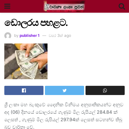
ඩොලරය පහළට.
by
publisher 1
වසර 3ක් ago
ශ්‍රී ලංකා මහ බැංකුවේ දෛනික විනිමය අනුපාතිකයන්ට අනුව
අද (06) දිනයේ ඩොලරයේ ගැණුම් මිල රුපියල් 284.84 ක්
ලෙසත් , ගැණුම් මිල රුපියල් 297.94ක් ලෙසත් සටහන්ව තිබූ
බව වාර්තා වේ.