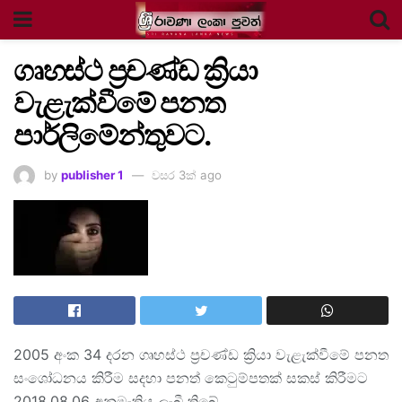
ගෘහස්ථ ප්‍රචණ්ඩ ක්‍රියා
වැළැක්වීමේ පනත
පාර්ලිමේන්තුවට.
by
publisher 1
වසර 3ක් ago
2005 අංක 34 දරන ගෘහස්ථ ප්‍රචණ්ඩ ක්‍රියා වැළැක්වීමේ පනත
සංශෝධනය කිරීම සදහා පනත් කෙටුම්පතක් සකස් කිරීමට
2018.08.06 අනුමැතිය ලැබී තිබේ.