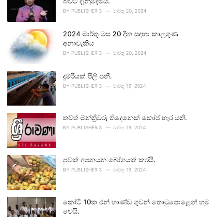
බවට දැනුම්දීමයි.
BY
PUBLISHER 3
මාර්තු 20, 2024
2024 මාර්තු මස 20 දින සඳහා කාලගුණ
අනාවැකිය
BY
PUBLISHER 3
මාර්තු 20, 2024
දුම්රියක් පීලි පනී.
BY
PUBLISHER 3
මාර්තු 19, 2024
තවත් මන්ත්‍රීවරු තිදෙනෙක් කෝප් හැර යති.
BY
PUBLISHER 3
මාර්තු 19, 2024
පුවක් අපනයන බෝගයක් කරයි.
BY
PUBLISHER 3
මාර්තු 19, 2024
කෝටි 10ක රන් භාණ්ඩ ගුවන් තොටුපොළෙන් හමු
වෙයි.