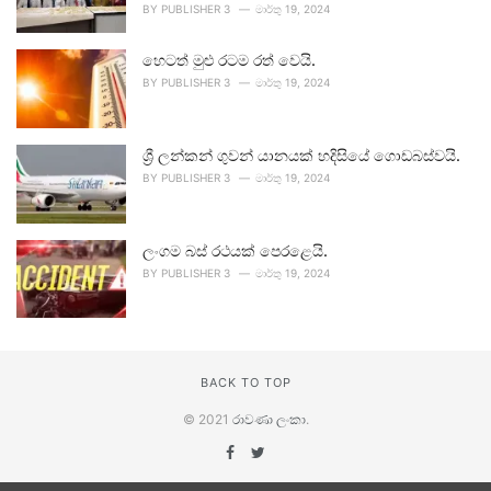
BY
PUBLISHER 3
මාර්තු 19, 2024
හෙටත් මුළු රටම රත් වෙයි.
BY
PUBLISHER 3
මාර්තු 19, 2024
ශ්‍රී ලන්කන් ගුවන් යානයක් හදිසියේ ගොඩබස්වයි.
BY
PUBLISHER 3
මාර්තු 19, 2024
ලංගම බස් රථයක් පෙරළෙයි.
BY
PUBLISHER 3
මාර්තු 19, 2024
BACK TO TOP
© 2021
රාවණා ලංකා
.