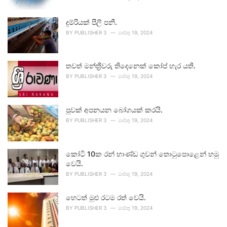
දුම්රියක් පීලි පනී.
BY
PUBLISHER 3
මාර්තු 19, 2024
තවත් මන්ත්‍රීවරු තිදෙනෙක් කෝප් හැර යති.
BY
PUBLISHER 3
මාර්තු 19, 2024
පුවක් අපනයන බෝගයක් කරයි.
BY
PUBLISHER 3
මාර්තු 19, 2024
කෝටි 10ක රන් භාණ්ඩ ගුවන් තොටුපොළෙන් හමු
වෙයි.
BY
PUBLISHER 3
මාර්තු 19, 2024
හෙටත් මුළු රටම රත් වෙයි.
BY
PUBLISHER 3
මාර්තු 19, 2024