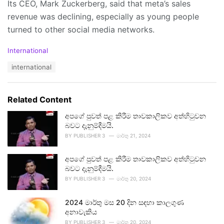
Its CEO, Mark Zuckerberg, said that meta’s sales
revenue was declining, especially as young people
turned to other social media networks.
C
International
a
T
international
t
a
e
g
g
s
o
Related Content
:
r
i
අපගේ පුවත් පළ කිරීම තාවකාලිකව අත්හිටුවන
e
බවට දැනුම්දීමයි.
s
BY
PUBLISHER 3
මාර්තු 21, 2024
:
අපගේ පුවත් පළ කිරීම තාවකාලිකව අත්හිටුවන
බවට දැනුම්දීමයි.
BY
PUBLISHER 3
මාර්තු 20, 2024
2024 මාර්තු මස 20 දින සඳහා කාලගුණ
අනාවැකිය
BY
PUBLISHER 3
මාර්තු 20, 2024