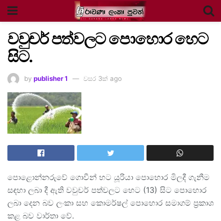
වවුචර් පත්වලට පොහොර හෙට
සිට.
by
publisher 1
වසර 3ක් ago
පොළොන්නරුවේ ගොවීන් හට යූරියා පොහොර මිලදී ගැනීම
සඳහා ලබා දී ඇති වවුචර් පත්වලට හෙට (13) සිට පොහොර
ලබා දෙන බව ලංකා සහ කොමර්ෂල් පොහොර සමාගම් ප්‍රකාශ
කළ බව වාර්තා වේ.