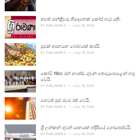
තවත් මන්ත්‍රීවරු තිදෙනෙක් කෝප් හැර යති.
BY
PUBLISHER 3
මාර්තු 19, 2024
පුවක් අපනයන බෝගයක් කරයි.
BY
PUBLISHER 3
මාර්තු 19, 2024
කෝටි 10ක රන් භාණ්ඩ ගුවන් තොටුපොළෙන් හමු
වෙයි.
BY
PUBLISHER 3
මාර්තු 19, 2024
හෙටත් මුළු රටම රත් වෙයි.
BY
PUBLISHER 3
මාර්තු 19, 2024
ශ්‍රී ලන්කන් ගුවන් යානයක් හදිසියේ ගොඩබස්වයි.
BY
PUBLISHER 3
මාර්තු 19, 2024