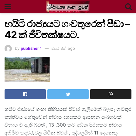
හයිටි රාජ්‍යයට ගංවතුරෙන් පීඩා –
42 ක් ජීවිතක්ෂයට.
by
publisher 1
වසර 3ක් ago
හයිටි රාජ්‍යයේ ගංඟා කිහිපයක් පිටාර ගැලීමෙන් බලපෑ ගංවතුර
තත්ත්වය හේතුවෙන් නිවාස දහසකට ආසන්න සංඛ්‍යාවක්
විනාශ වී ඇති බවත් , 13 ,300 කට අධික පිරිසකට නිවාස
අහිමිව කඳවුරුවල සිටින බවත් , පුද්ගලයින් 11 දෙනෙකු