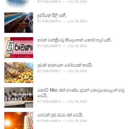
BY
PUBLISHER 3
මාර්තු 20, 2024
දුම්රියක් පීලි පනී.
BY
PUBLISHER 3
මාර්තු 19, 2024
තවත් මන්ත්‍රීවරු තිදෙනෙක් කෝප් හැර යති.
BY
PUBLISHER 3
මාර්තු 19, 2024
පුවක් අපනයන බෝගයක් කරයි.
BY
PUBLISHER 3
මාර්තු 19, 2024
කෝටි 10ක රන් භාණ්ඩ ගුවන් තොටුපොළෙන් හමු
වෙයි.
BY
PUBLISHER 3
මාර්තු 19, 2024
හෙටත් මුළු රටම රත් වෙයි.
BY
PUBLISHER 3
මාර්තු 19, 2024