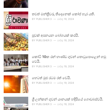
තවත් මන්ත්‍රීවරු තිදෙනෙක් කෝප් හැර යති.
BY
PUBLISHER 3
මාර්තු 19, 2024
පුවක් අපනයන බෝගයක් කරයි.
BY
PUBLISHER 3
මාර්තු 19, 2024
කෝටි 10ක රන් භාණ්ඩ ගුවන් තොටුපොළෙන් හමු
වෙයි.
BY
PUBLISHER 3
මාර්තු 19, 2024
හෙටත් මුළු රටම රත් වෙයි.
BY
PUBLISHER 3
මාර්තු 19, 2024
ශ්‍රී ලන්කන් ගුවන් යානයක් හදිසියේ ගොඩබස්වයි.
BY
PUBLISHER 3
මාර්තු 19, 2024