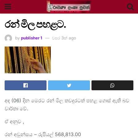
රන් මිල පහළට.
by
publisher 1
වසර 3ක් ago
අද (06) දින මෙරට රන් මිල තවදුරටත් පහළ ගොස් ඇති බව
වාර්තා වේ.
ඒ අනුව ,
රන් අවුන්සය – රුපියල් 568,813.00