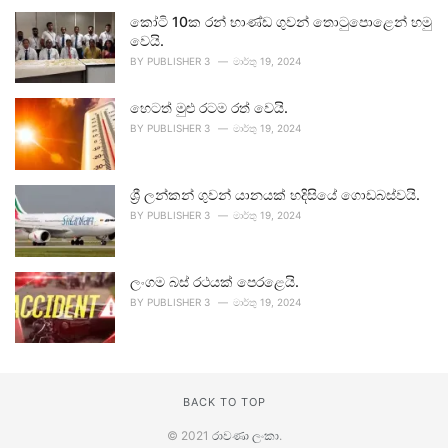
කෝටි 10ක රන් භාණ්ඩ ගුවන් තොටුපොළෙන් හමු
වෙයි.
BY
PUBLISHER 3
මාර්තු 19, 2024
හෙටත් මුළු රටම රත් වෙයි.
BY
PUBLISHER 3
මාර්තු 19, 2024
ශ්‍රී ලන්කන් ගුවන් යානයක් හදිසියේ ගොඩබස්වයි.
BY
PUBLISHER 3
මාර්තු 19, 2024
ලංගම බස් රථයක් පෙරළෙයි.
BY
PUBLISHER 3
මාර්තු 19, 2024
BACK TO TOP
© 2021
රාවණා ලංකා
.