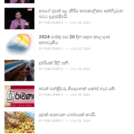
අපගේ පුවත් පළ කිරීම තාවකාලිකව අත්හිටුවන
බවට දැනුම්දීමයි.
BY
PUBLISHER 3
මාර්තු 20, 2024
2024 මාර්තු මස 20 දින සඳහා කාලගුණ
අනාවැකිය
BY
PUBLISHER 3
මාර්තු 20, 2024
දුම්රියක් පීලි පනී.
BY
PUBLISHER 3
මාර්තු 19, 2024
තවත් මන්ත්‍රීවරු තිදෙනෙක් කෝප් හැර යති.
BY
PUBLISHER 3
මාර්තු 19, 2024
පුවක් අපනයන බෝගයක් කරයි.
BY
PUBLISHER 3
මාර්තු 19, 2024