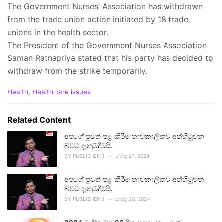
The Government Nurses’ Association has withdrawn
from the trade union action initiated by 18 trade
unions in the health sector.
The President of the Government Nurses Association
Saman Ratnapriya stated that his party has decided to
withdraw from the strike temporarily.
C
Health
,
Health care issues
a
t
e
Related Content
g
o
අපගේ පුවත් පළ කිරීම තාවකාලිකව අත්හිටුවන
r
බවට දැනුම්දීමයි.
i
BY
PUBLISHER 3
මාර්තු 21, 2024
e
s
අපගේ පුවත් පළ කිරීම තාවකාලිකව අත්හිටුවන
:
බවට දැනුම්දීමයි.
BY
PUBLISHER 3
මාර්තු 20, 2024