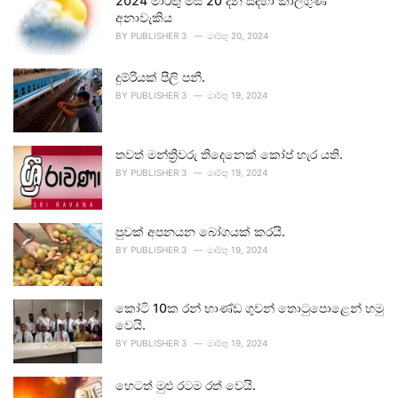
2024 මාර්තු මස 20 දින සඳහා කාලගුණ
අනාවැකිය
BY
PUBLISHER 3
මාර්තු 20, 2024
දුම්රියක් පීලි පනී.
BY
PUBLISHER 3
මාර්තු 19, 2024
තවත් මන්ත්‍රීවරු තිදෙනෙක් කෝප් හැර යති.
BY
PUBLISHER 3
මාර්තු 19, 2024
පුවක් අපනයන බෝගයක් කරයි.
BY
PUBLISHER 3
මාර්තු 19, 2024
කෝටි 10ක රන් භාණ්ඩ ගුවන් තොටුපොළෙන් හමු
වෙයි.
BY
PUBLISHER 3
මාර්තු 19, 2024
හෙටත් මුළු රටම රත් වෙයි.