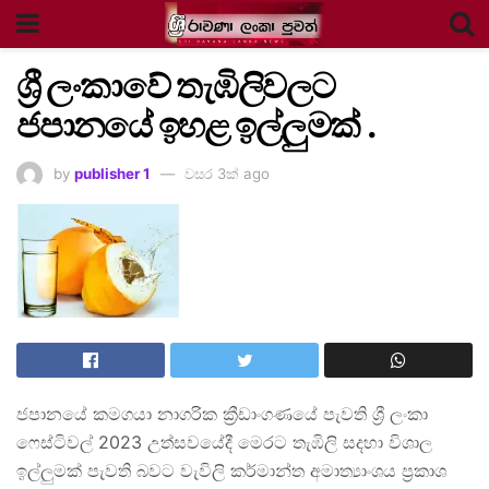
ශ්‍රී ලංකාවේ තැඹිලිවලට
ජපානයේ ඉහළ ඉල්ලුමක් .
by
publisher 1
වසර 3ක් ago
ජපානයේ කමගයා නාගරික ක්‍රීඩාංගණයේ පැවති ශ්‍රී ලංකා
ෆෙස්ටිවල් 2023 උත්සවයේදී මෙරට තැඹිලි සදහා විශාල
ඉල්ලුමක් පැවති බවට වැවිලි කර්මාන්ත අමාත්‍යාංශය ප්‍රකාශ