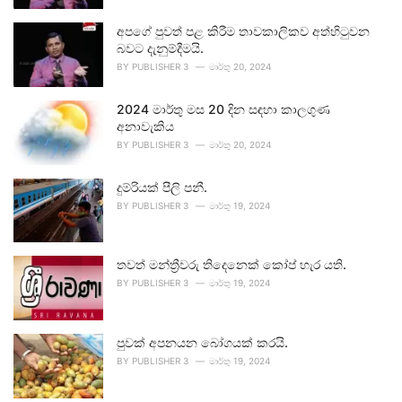
අපගේ පුවත් පළ කිරීම තාවකාලිකව අත්හිටුවන
බවට දැනුම්දීමයි.
BY
PUBLISHER 3
මාර්තු 20, 2024
2024 මාර්තු මස 20 දින සඳහා කාලගුණ
අනාවැකිය
BY
PUBLISHER 3
මාර්තු 20, 2024
දුම්රියක් පීලි පනී.
BY
PUBLISHER 3
මාර්තු 19, 2024
තවත් මන්ත්‍රීවරු තිදෙනෙක් කෝප් හැර යති.
BY
PUBLISHER 3
මාර්තු 19, 2024
පුවක් අපනයන බෝගයක් කරයි.
BY
PUBLISHER 3
මාර්තු 19, 2024