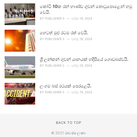
කෝටි 10ක රන් භාණ්ඩ ගුවන් තොටුපොළෙන් හමු
වෙයි.
BY
PUBLISHER 3
මාර්තු 19, 2024
හෙටත් මුළු රටම රත් වෙයි.
BY
PUBLISHER 3
මාර්තු 19, 2024
ශ්‍රී ලන්කන් ගුවන් යානයක් හදිසියේ ගොඩබස්වයි.
BY
PUBLISHER 3
මාර්තු 19, 2024
ලංගම බස් රථයක් පෙරළෙයි.
BY
PUBLISHER 3
මාර්තු 19, 2024
BACK TO TOP
© 2021
රාවණා ලංකා
.