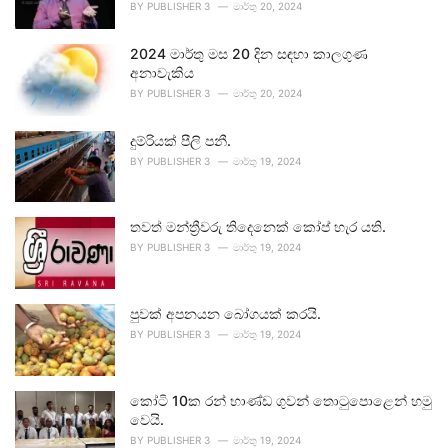
BY
PUBLISHER 3
මාර්තු 20, 2024
2024 මාර්තු මස 20 දින සඳහා කාලගුණ
අනාවැකිය
BY
PUBLISHER 3
මාර්තු 20, 2024
දුම්රියක් පීලි පනී.
BY
PUBLISHER 3
මාර්තු 19, 2024
තවත් මන්ත්‍රීවරු තිදෙනෙක් කෝප් හැර යති.
BY
PUBLISHER 3
මාර්තු 19, 2024
පුවක් අපනයන බෝගයක් කරයි.
BY
PUBLISHER 3
මාර්තු 19, 2024
කෝටි 10ක රන් භාණ්ඩ ගුවන් තොටුපොළෙන් හමු
වෙයි.
BY
PUBLISHER 3
මාර්තු 19, 2024