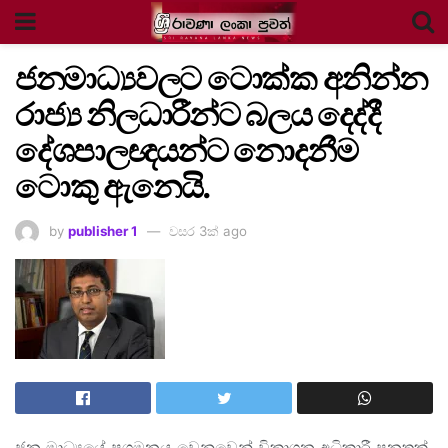
ජනමාධ්‍යවලට ටොක්ක අනින්න
රාජ්‍ය නිලධාරීන්ට බලය දෙද්දී
දේශපාලඥයන්ට නොදනීම
ටොකු ඇනෙයි.
by
publisher 1
වසර 3ක් ago
ජන මාධ්‍යයේ ප්‍රගමනය වෙනුවෙන් විකාශන අධිකාරී පනතක්