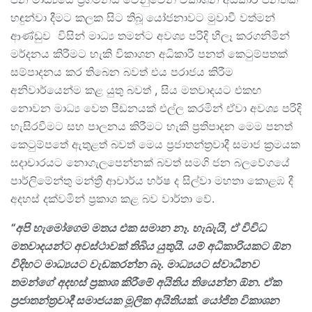
හඳුන්වා දීමට කලක සිට තිබූ යෝජනාවට මුවාවී වත්මන්
ආණ්ඩුව විසින් මාධ්‍ය තමන්ට අවශ්‍ය පරිදි හීලෑ කරගනිමින්
මර්දනය කිරීමට හැකි විකාශන අධිකාරී පනත් කෙටුම්පතක්
සම්පාදනය කර තිබෙන බවත් එය පරාජය කිරීම
අනිවාර්යෙන්ම කළ යුතු බවත් , සිය මතවාදයට එකඟ
නොවන මාධ්‍ය වෙත පීඩනයක් එල්ල කරමින් ඒවා අවශ්‍ය පරිදි
හැසිරවීමට සහ පාලනය කිරීමට හැකි ප්‍රතිපාදන මෙම පනත්
කෙටුම්පතේ ඇතුළත් බවත් මෙය ප්‍රජාතන්ත්‍රවාදී සමාජ ක්‍රමයක
සදාචාරයට නොගැලපෙන්නක් බවත් සමගි ජන බලවේගයේ
පාර්ලිමේන්තු මන්ත්‍රී ආචාර්ය හර්ෂ ද සිල්වා මහතා කොළඹ දී
අදහස් දක්වමින් ප්‍රකාශ කළ බව වාර්තා වේ.
“අපි හැමෝගෙම මතය එක සමාන නෑ. හැබැයි,
ඒ විවිධ
මතවාදයන්ට අවස්ථාවක් තිබිය යුතුයි. යම් අධිකාරියකට ඕන
විදිහට මාධ්‍යයට වැඩකරන්න බෑ. මාධ්‍යයට ස්වාධීනව
තමන්ගේ අදහස් ප්‍රකාශ කිරීමේ අයිතිය තියෙන්න ඕන. ඒක
ප්‍රජාතන්ත්‍රවාදී සමාජයක මූලික අයිතියක්. යෝජිත විකාශන