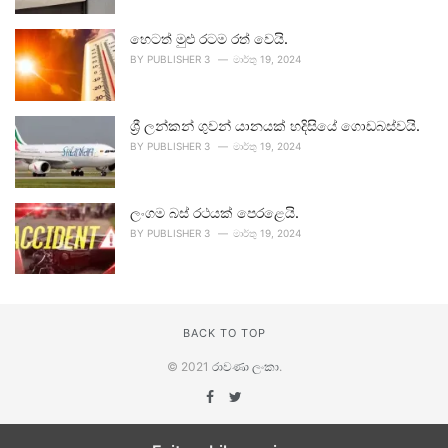
හෙටත් මුළු රටම රත් වෙයි.
BY
PUBLISHER 3
මාර්තු 19, 2024
ශ්‍රී ලන්කන් ගුවන් යානයක් හදිසියේ ගොඩබස්වයි.
BY
PUBLISHER 3
මාර්තු 19, 2024
ලංගම බස් රථයක් පෙරළෙයි.
BY
PUBLISHER 3
මාර්තු 19, 2024
BACK TO TOP
© 2021
රාවණා ලංකා
.