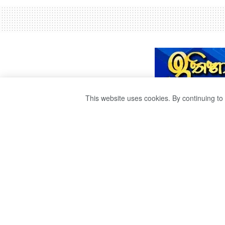
This website uses cookies. By continuing to 
ඉන්දීය සුපිරි නළු ග
by
Ravana
වසර 4ක් ago