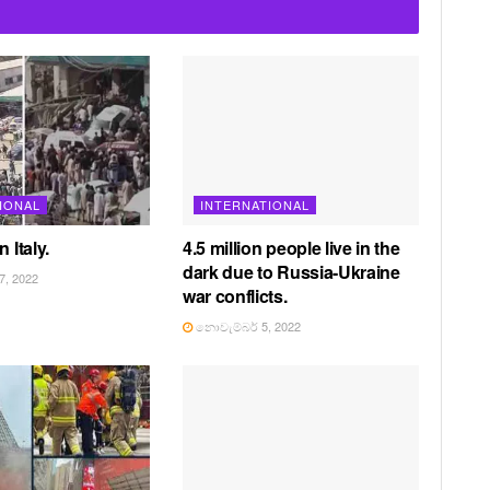
IONAL
INTERNATIONAL
 Italy.
4.5 million people live in the
dark due to Russia-Ukraine
, 2022
war conflicts.
නොවැම්බර් 5, 2022