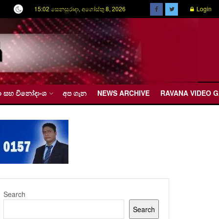
15:02 සෙනසුරාදා, අගෝස්තු 8, 2026
Login
රීඩා සහ විනෝදාංශ
අප ගැන
NEWS ARCHIVE
RAVANA VIDEO 
Search
Search