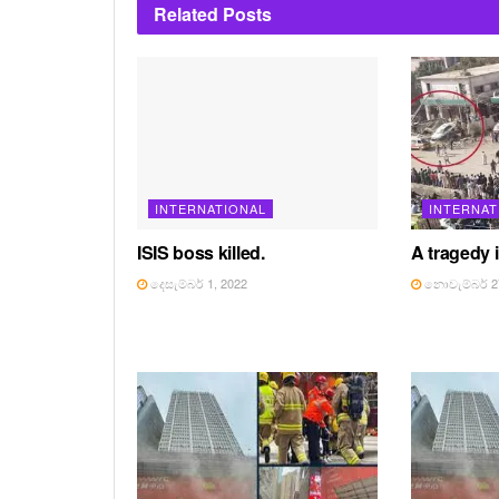
Related
Posts
INTERNATIONAL
INTERNAT
ISIS boss killed.
A tragedy in
දෙසැම්බර් 1, 2022
නොවැම්බර් 27