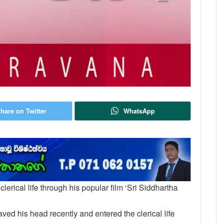
hare on Twitter
WhatsApp
erical life through his popular film ‘Sri Siddhartha
ved his head recently and entered the clerical life