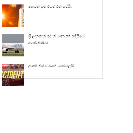
හෙටත් මුළු රටම රත් වෙයි.
ශ්‍රී ලන්කන් ගුවන් යානයක් හදිසියේ
ගොඩබස්වයි.
ලංගම බස් රථයක් පෙරළෙයි.