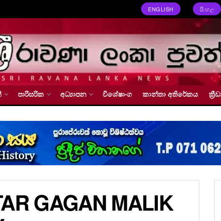
ENGLISH
සිංහල
්
පාරිසරික
අධ්‍යාපන
විශේෂාංග
කාන්තා අතිරේකය
ක්‍
TAR GAGAN MALIK