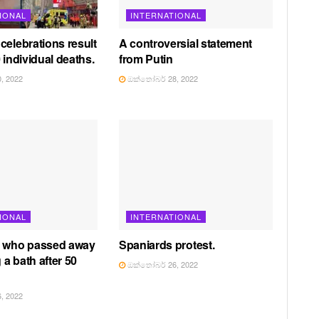
IONAL
INTERNATIONAL
celebrations result
A controversial statement
 individual deaths.
from Putin
, 2022
ඔක්තෝබර් 28, 2022
IONAL
INTERNATIONAL
, who passed away
Spaniards protest.
g a bath after 50
ඔක්තෝබර් 26, 2022
, 2022