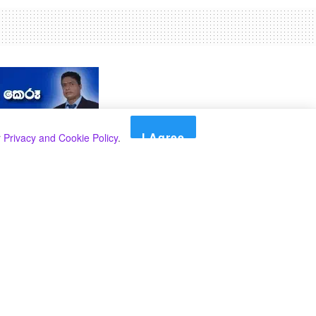
I Agree
r
Privacy and Cookie Policy
.
Search
Search
කාණ්ඩ
Select කාණ්ඩය