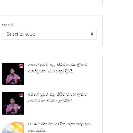
කාණ්ඩ
Select කාණ්ඩය
අපගේ පුවත් පළ කිරීම තාවකාලිකව
අත්හිටුවන බවට දැනුම්දීමයි.
අපගේ පුවත් පළ කිරීම තාවකාලිකව
අත්හිටුවන බවට දැනුම්දීමයි.
2024 මාර්තු මස 20 දින සඳහා කාලගුණ
අනාවැකිය