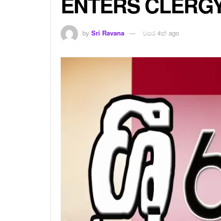
ENTERS CLERG
by
Sri Ravana
වසර 4ක් ago