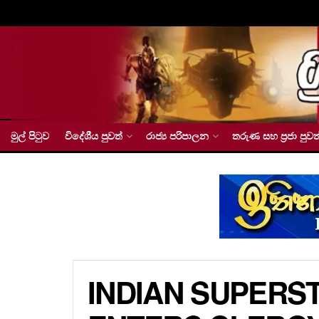
මුල් පිටුව
විදේශීය පුවත්
රාජ්‍ය පරිපාලන
තරුණ සහ ප්‍රජා පුවත
INDIAN SUPERS