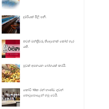
දුම්රියක් පීලි පනී.
තවත් මන්ත්‍රීවරු තිදෙනෙක් කෝප් හැර
යති.
පුවක් අපනයන බෝගයක් කරයි.
කෝටි 10ක රන් භාණ්ඩ ගුවන්
තොටුපොළෙන් හමු වෙයි.