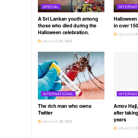
SPECIAL
INTERNAT
A Sri Lankan youth among
Halloween 
those who died during the
in over 150
Halloween celebration.
ඔක්තෝබර් 30
ඔක්තෝබර් 30, 2022
INTERNATIONAL
INTERNAT
The rich man who owns
Amov Haji
Twitter
after takin
years
ඔක්තෝබර් 28, 2022
ඔක්තෝබර් 26