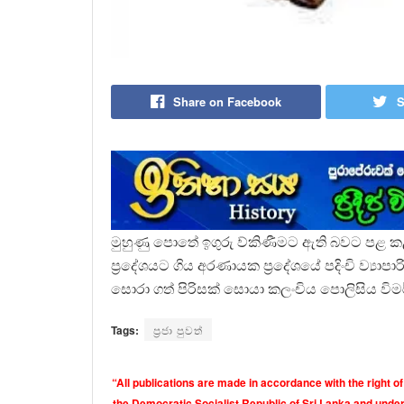
Share on Facebook
S
මුහුණු පොතේ ඉගුරු ව්කිණීමට ඇති බවට පළ කළ
ප්‍රදේශයට ගිය අරණායක ප්‍රදේශයේ පදිංචි ව්‍යා
සොරා ගත් පිරිසක් සොයා කලංචිය පොලිසිය වි
Tags:
ප්‍රජා පුවත්
“All publications are made in accordance with the right of
the Democratic Socialist Republic of Sri Lanka and under 