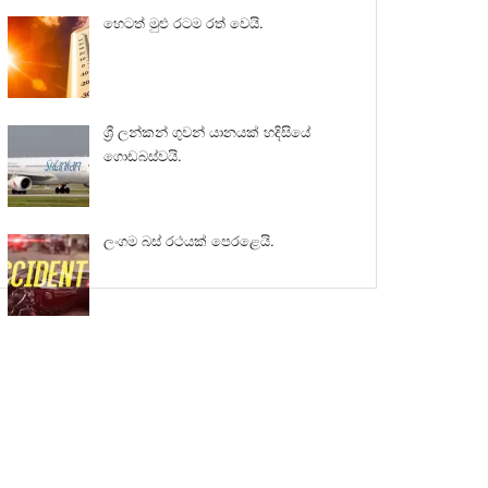
හෙටත් මුළු රටම රත් වෙයි.
ශ්‍රී ලන්කන් ගුවන් යානයක් හදිසියේ
ගොඩබස්වයි.
ලංගම බස් රථයක් පෙරළෙයි.