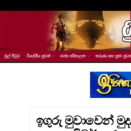
මුල් පිටුව
විදේශීය පුවත්
රාජ්‍ය පරිපාලන
තරුණ සහ ප්‍රජා පුවත
ඉගුරු මුවාවෙන් මු