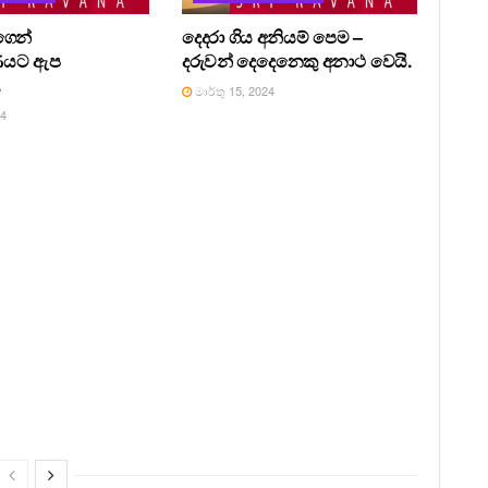
ෙන්
දෙදරා ගිය අනියම් පෙම –
ණයට ඇප
දරුවන් දෙදෙනෙකු අනාථ වෙයි.
.
මාර්තු 15, 2024
24