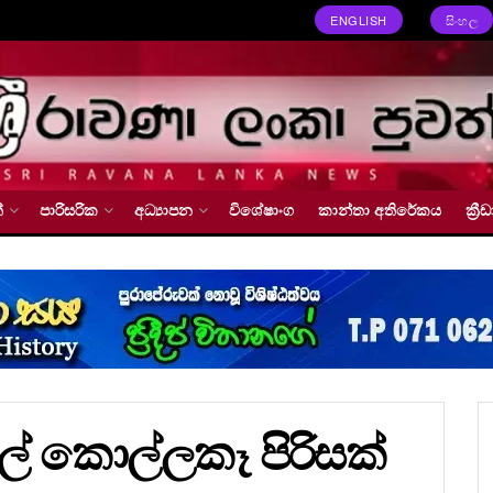
ENGLISH
සිංහල
්
පාරිසරික
අධ්‍යාපන
විශේෂාංග
කාන්තා අතිරේකය
ක්‍
දල් කොල්ලකෑ පිරිසක්