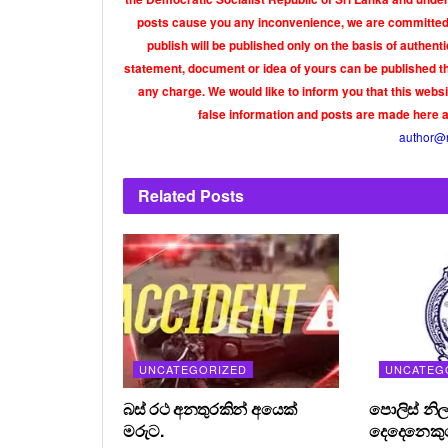
posts cause you any inconvenience, we are committed t
publish will be published only on the basis of authen
statement, document or idea of yours can be published th
any charge. We would like to inform you that this webs
false information and posts are made here 
author@
Related
Posts
UNCATEGORIZED
UNCATEG
බස් රථ අනතුරකින් අයෙක්
පොලිස් නිල
මරුට.
දෙදෙනෙකුග