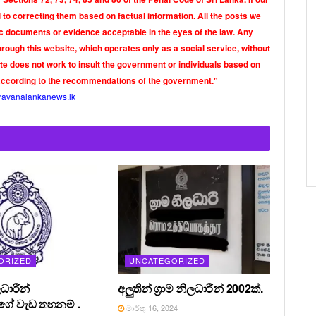
o correcting them based on factual information. All the posts we
tic documents or evidence acceptable in the eyes of the law. Any
rough this website, which operates only as a social service, without
ite does not work to insult the government or individuals based on
according to the recommendations of the government."
ravanalankanews.lk
ORIZED
UNCATEGORIZED
ධාරීන්
අලුතින් ග්‍රාම නිලධාරීන් 2002ක්.
ේ වැඩ තහනම් .
මාර්තු 16, 2024