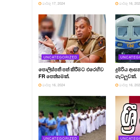
මාර්තු 17, 2024
මාර්තු 16, 20
UNCATEGORIZED
UNCATEG
පොලිස්පති පත් කිරීමට එරෙහිව
දුම්රිය ආස
FR පෙත්සමක්.
ගැටලුවක්.
මාර්තු 16, 2024
මාර්තු 16, 20
UNCATEGORIZED
UNCATEG