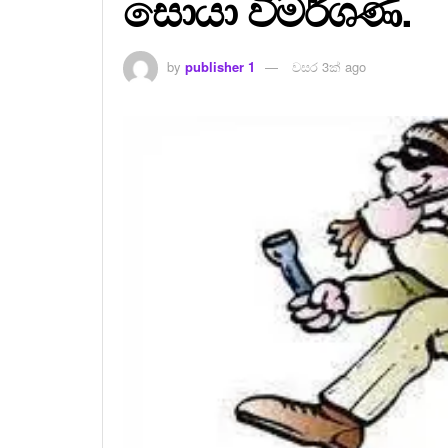
සොයා විමර්ශණ.
by
publisher 1
වසර 3ක් ago