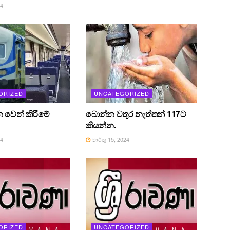
24
ORIZED
UNCATEGORIZED
න වෙන් කිරීමේ
බොන්න වතුර නැත්තන් 117ට
කියන්න.
24
මාර්තු 15, 2024
ORIZED
UNCATEGORIZED