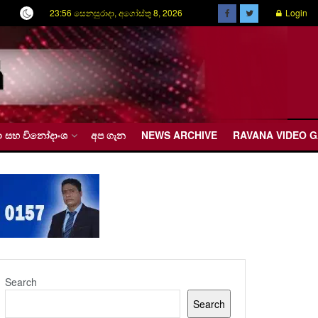
23:56 සෙනසුරාදා, අගෝස්තු 8, 2026
Login
රීඩා සහ විනෝදාංශ
අප ගැන
NEWS ARCHIVE
RAVANA VIDEO 
Search
Search