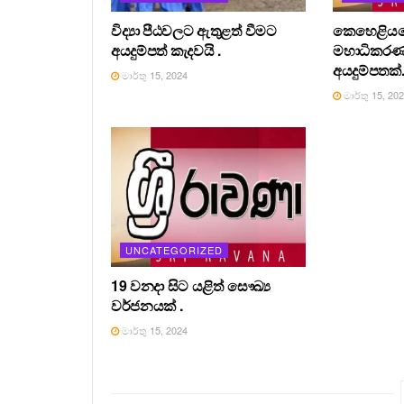
විද්‍යා පීඨවලට ඇතුළත් වීමට
කෙහෙළියග
අයදුම්පත් කැදවයි .
මහාධිකර
අයදුම්පතක්
මාර්තු 15, 2024
මාර්තු 15, 20
UNCATEGORIZED
19 වනදා සිට යළිත් සෞඛ්‍ය
වර්ජනයක් .
මාර්තු 15, 2024