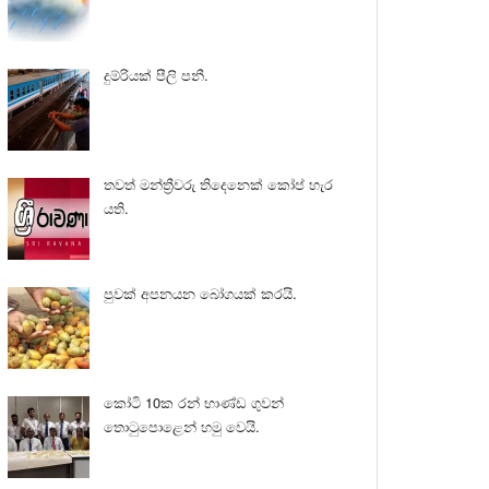
දුම්රියක් පීලි පනී.
තවත් මන්ත්‍රීවරු තිදෙනෙක් කෝප් හැර
යති.
පුවක් අපනයන බෝගයක් කරයි.
කෝටි 10ක රන් භාණ්ඩ ගුවන්
තොටුපොළෙන් හමු වෙයි.