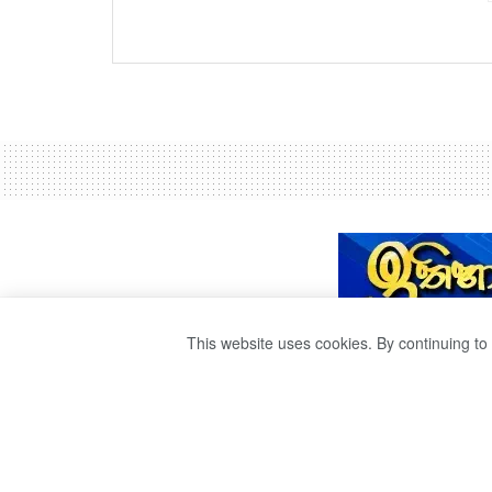
This website uses cookies. By continuing to 
එක්ස්ප්‍රස් පර්ල්
අගවිනිසුරු හමුවට.