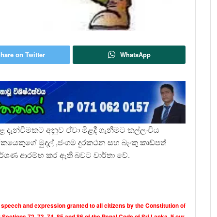
hare on Twitter
WhatsApp
 දැන්වීමකට අනුව ඒවා මිළදී ගැනීමට කල්ලංචිය
පාරිකයෙකුගේ මුදල් ,ජංගම දුරකථන සහ බැංකු කාඩ්පත්
මර්ශණ ආරම්භ කර ඇති බවට වාර්තා වේ.
 speech and expression granted to all citizens by the Constitution of
Sections 72, 73, 74, 85 and 86 of the Penal Code of Sri Lanka. If our