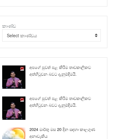
කාණ්ඩ
Select කාණ්ඩය
අපගේ පුවත් පළ කිරීම තාවකාලිකව
අත්හිටුවන බවට දැනුම්දීමයි.
අපගේ පුවත් පළ කිරීම තාවකාලිකව
අත්හිටුවන බවට දැනුම්දීමයි.
2024 මාර්තු මස 20 දින සඳහා කාලගුණ
අනාවැකිය