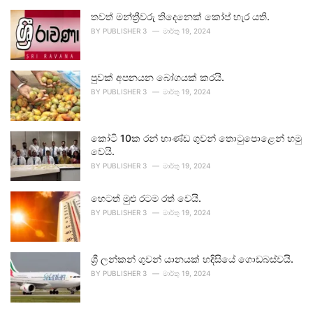
තවත් මන්ත්‍රීවරු තිදෙනෙක් කෝප් හැර යති.
BY
PUBLISHER 3
මාර්තු 19, 2024
පුවක් අපනයන බෝගයක් කරයි.
BY
PUBLISHER 3
මාර්තු 19, 2024
කෝටි 10ක රන් භාණ්ඩ ගුවන් තොටුපොළෙන් හමු
වෙයි.
BY
PUBLISHER 3
මාර්තු 19, 2024
හෙටත් මුළු රටම රත් වෙයි.
BY
PUBLISHER 3
මාර්තු 19, 2024
ශ්‍රී ලන්කන් ගුවන් යානයක් හදිසියේ ගොඩබස්වයි.
BY
PUBLISHER 3
මාර්තු 19, 2024