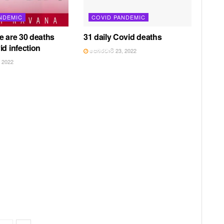
NDEMIC
COVID PANDEMIC
e are 30 deaths
31 daily Covid deaths
id infection
පෙබරවාරි 23, 2022
 2022