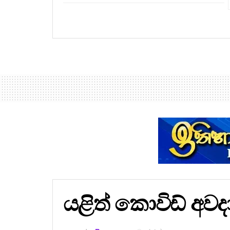
යළිත් කොවිඩ් අවද