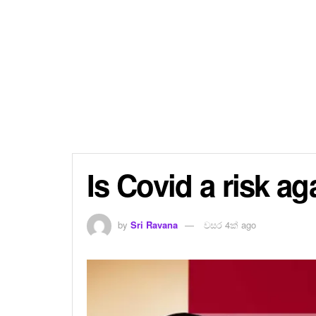
Is Covid a risk ag
by
Sri Ravana
වසර 4ක් ago