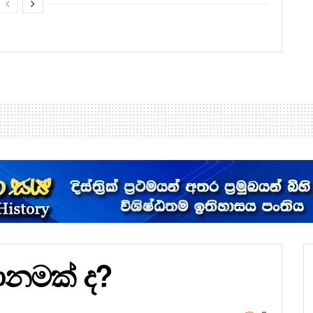
ානමක් ද?