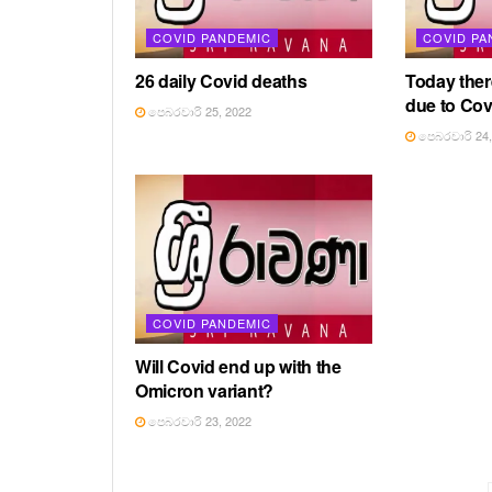
COVID PANDEMIC
COVID PA
26 daily Covid deaths
Today ther
due to Cov
පෙබරවාරි 25, 2022
පෙබරවාරි 24,
COVID PANDEMIC
Will Covid end up with the
Omicron variant?
පෙබරවාරි 23, 2022