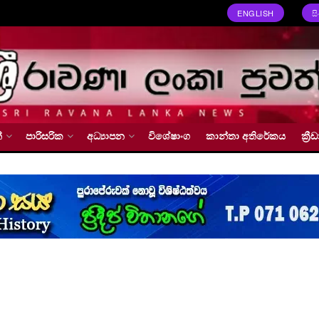
ENGLISH
ස
්
පාරිසරික
අධ්‍යාපන
විශේෂාංග
කාන්තා අතිරේකය
ක්‍