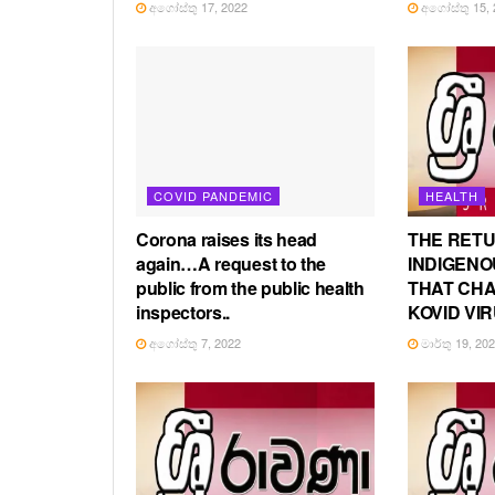
අගෝස්තු 17, 2022
අගෝස්තු 15, 
COVID PANDEMIC
HEALTH
Corona raises its head
THE RETU
again…A request to the
INDIGENO
public from the public health
THAT CH
inspectors..
KOVID VIR
අගෝස්තු 7, 2022
මාර්තු 19, 20