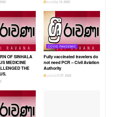
2022
අගෝස්තු 10, 2022
COVID PANDEMIC
RN OF SINHALA
Fully vaccinated travelers do
US MEDICINE
not need PCR – Civil Aviation
ALLENGED THE
Authority
US.
පෙබරවාරි 27, 2022
22