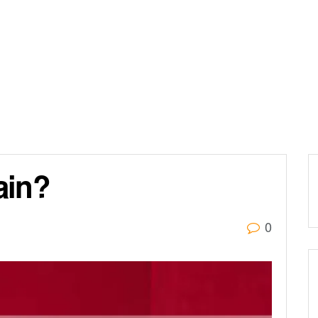
ain?
0