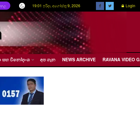
19:01 ඉරිදා, අගෝස්තු 9, 2026
Login
ිංහල
රීඩා සහ විනෝදාංශ
අප ගැන
NEWS ARCHIVE
RAVANA VIDEO 