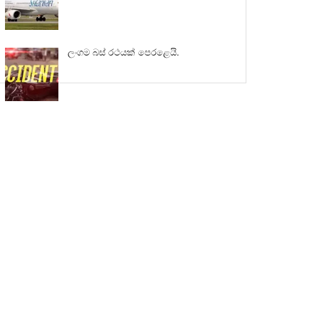
ලංගම බස් රථයක් පෙරළෙයි.