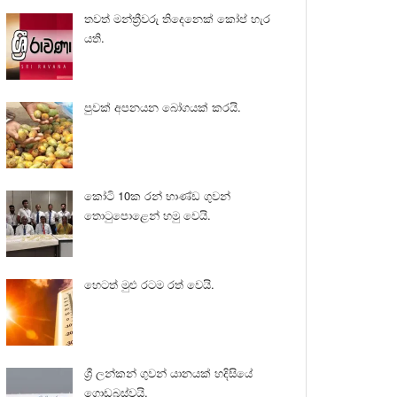
තවත් මන්ත්‍රීවරු තිදෙනෙක් කෝප් හැර
යති.
පුවක් අපනයන බෝගයක් කරයි.
කෝටි 10ක රන් භාණ්ඩ ගුවන්
තොටුපොළෙන් හමු වෙයි.
හෙටත් මුළු රටම රත් වෙයි.
ශ්‍රී ලන්කන් ගුවන් යානයක් හදිසියේ
ගොඩබස්වයි.