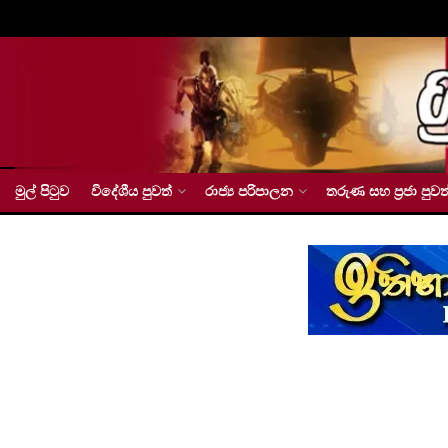
මුල් පිටුව
විදේශීය පුවත්
රාජ්‍ය පරිපාලන
තරුණ සහ ප්‍රජා පුවත