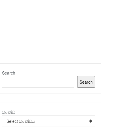
Search
Search
කාණ්ඩ
Select කාණ්ඩය