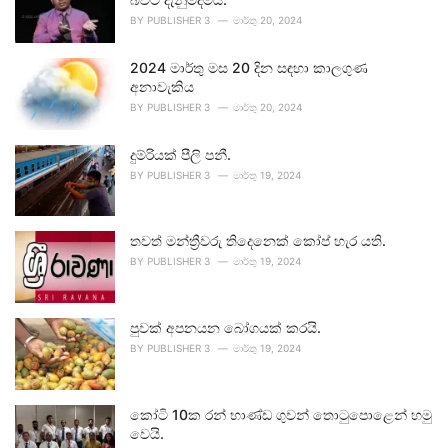
BY
PUBLISHER 3
මාර්තු 20, 2024
2024 මාර්තු මස 20 දින සඳහා කාලගුණ
අනාවැකිය
BY
PUBLISHER 3
මාර්තු 20, 2024
දුම්රියක් පීලි පනී.
BY
PUBLISHER 3
මාර්තු 19, 2024
තවත් මන්ත්‍රීවරු තිදෙනෙක් කෝප් හැර යති.
BY
PUBLISHER 3
මාර්තු 19, 2024
පුවක් අපනයන බෝගයක් කරයි.
BY
PUBLISHER 3
මාර්තු 19, 2024
කෝටි 10ක රන් භාණ්ඩ ගුවන් තොටුපොළෙන් හමු
වෙයි.