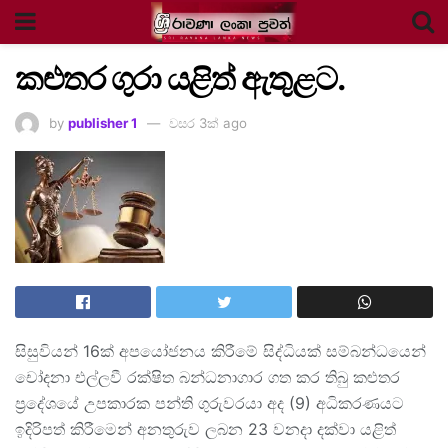
කළුතර ගුරා යළිත් ඇතුළට.
by
publisher 1
වසර 3ක් ago
සිසුවියන් 16ක් අපයෝජනය කිරීමේ සිද්ධියක් සම්බන්ධයෙන්
චෝදනා එල්ලවී රක්ෂිත බන්ධනාගාර ගත කර තිබු කළුතර
ප්‍රදේශයේ උපකාරක පන්ති ගුරුවරයා අද (9) අධිකරණයට
ඉදිරිපත් කිරීමෙන් අනතුරුව ලබන 23 වනදා දක්වා යළිත්