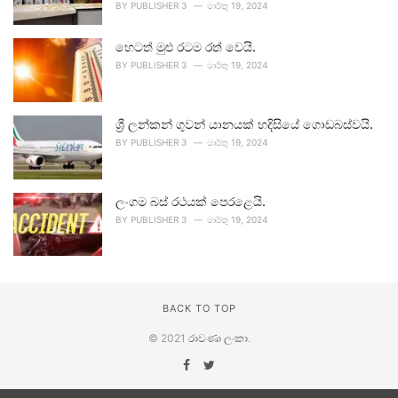
BY
PUBLISHER 3
මාර්තු 19, 2024
හෙටත් මුළු රටම රත් වෙයි.
BY
PUBLISHER 3
මාර්තු 19, 2024
ශ්‍රී ලන්කන් ගුවන් යානයක් හදිසියේ ගොඩබස්වයි.
BY
PUBLISHER 3
මාර්තු 19, 2024
ලංගම බස් රථයක් පෙරළෙයි.
BY
PUBLISHER 3
මාර්තු 19, 2024
BACK TO TOP
© 2021
රාවණා ලංකා
.