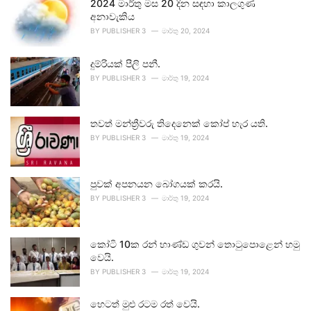
2024 මාර්තු මස 20 දින සඳහා කාලගුණ
අනාවැකිය
BY
PUBLISHER 3
මාර්තු 20, 2024
දුම්රියක් පීලි පනී.
BY
PUBLISHER 3
මාර්තු 19, 2024
තවත් මන්ත්‍රීවරු තිදෙනෙක් කෝප් හැර යති.
BY
PUBLISHER 3
මාර්තු 19, 2024
පුවක් අපනයන බෝගයක් කරයි.
BY
PUBLISHER 3
මාර්තු 19, 2024
කෝටි 10ක රන් භාණ්ඩ ගුවන් තොටුපොළෙන් හමු
වෙයි.
BY
PUBLISHER 3
මාර්තු 19, 2024
හෙටත් මුළු රටම රත් වෙයි.