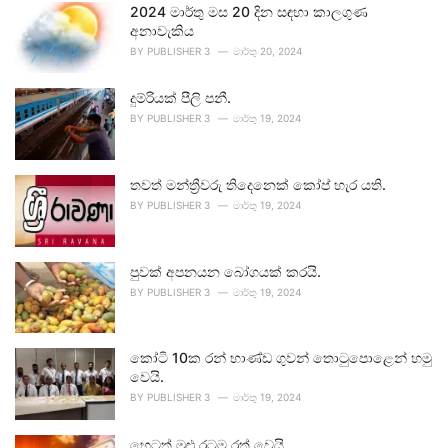
2024 මාර්තු මස 20 දින සඳහා කාලගුණ
අනාවැකිය
BY
PUBLISHER 3
මාර්තු 20, 2024
දුම්රියක් පීලි පනී.
BY
PUBLISHER 3
මාර්තු 19, 2024
තවත් මන්ත්‍රීවරු තිදෙනෙක් කෝප් හැර යති.
BY
PUBLISHER 3
මාර්තු 19, 2024
පුවක් අපනයන බෝගයක් කරයි.
BY
PUBLISHER 3
මාර්තු 19, 2024
කෝටි 10ක රන් භාණ්ඩ ගුවන් තොටුපොළෙන් හමු
වෙයි.
BY
PUBLISHER 3
මාර්තු 19, 2024
හෙටත් මුළු රටම රත් වෙයි.