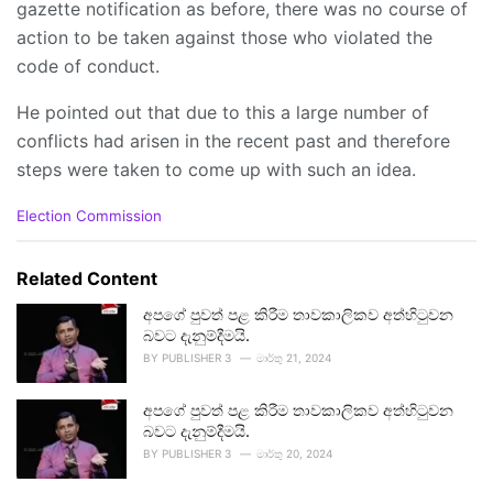
gazette notification as before, there was no course of
action to be taken against those who violated the
code of conduct.
He pointed out that due to this a large number of
conflicts had arisen in the recent past and therefore
steps were taken to come up with such an idea.
C
Election Commission
a
t
e
Related Content
g
o
අපගේ පුවත් පළ කිරීම තාවකාලිකව අත්හිටුවන
r
බවට දැනුම්දීමයි.
i
BY
PUBLISHER 3
මාර්තු 21, 2024
e
s
අපගේ පුවත් පළ කිරීම තාවකාලිකව අත්හිටුවන
:
බවට දැනුම්දීමයි.
BY
PUBLISHER 3
මාර්තු 20, 2024