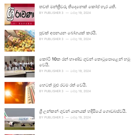
තවත් මන්ත්‍රීවරු තිදෙනෙක් කෝප් හැර යති.
BY
PUBLISHER 3
මාර්තු 19, 2024
පුවක් අපනයන බෝගයක් කරයි.
BY
PUBLISHER 3
මාර්තු 19, 2024
කෝටි 10ක රන් භාණ්ඩ ගුවන් තොටුපොළෙන් හමු
වෙයි.
BY
PUBLISHER 3
මාර්තු 19, 2024
හෙටත් මුළු රටම රත් වෙයි.
BY
PUBLISHER 3
මාර්තු 19, 2024
ශ්‍රී ලන්කන් ගුවන් යානයක් හදිසියේ ගොඩබස්වයි.
BY
PUBLISHER 3
මාර්තු 19, 2024