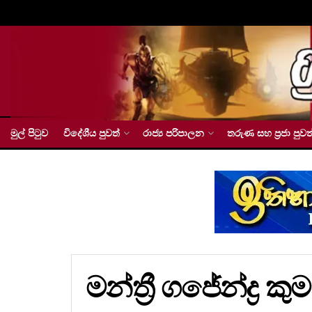
මුල් පිටුව
විදේශීය පුවත්
රාජ්‍ය පරිපාලන
තරුණ සහ ප්‍රජා පුවත
මන්ත්‍රී ගජේන්ද්‍ර ක