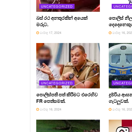
UNCATEGORIZED
UNCATEG
බස් රථ අනතුරකින් අයෙක්
පොලිස් නිල
මරුට.
දෙදෙනෙකුග
මාර්තු 17, 2024
මාර්තු 16, 20
UNCATEGORIZED
UNCATEG
පොලිස්පති පත් කිරීමට එරෙහිව
දුම්රිය ආස
FR පෙත්සමක්.
ගැටලුවක්.
මාර්තු 16, 2024
මාර්තු 16, 20