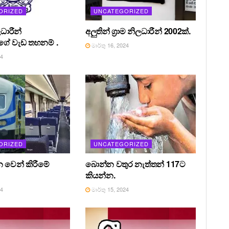
ORIZED
UNCATEGORIZED
ධාරීන්
අලුතින් ග්‍රාම නිලධාරීන් 2002ක්.
ේ වැඩ තහනම් .
මාර්තු 16, 2024
24
ORIZED
UNCATEGORIZED
න වෙන් කිරීමේ
බොන්න වතුර නැත්තන් 117ට
කියන්න.
24
මාර්තු 15, 2024