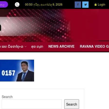
00:50 ඉරිදා, අගෝස්තු 9, 2026
Login
ිංහල
රීඩා සහ විනෝදාංශ
අප ගැන
NEWS ARCHIVE
RAVANA VIDEO 
Search
Search