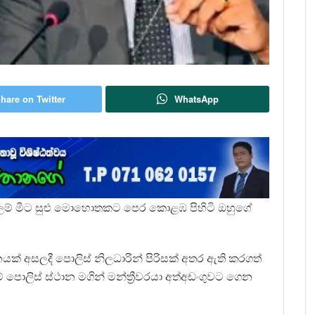
hare on Twitter
WhatsApp
්නම්බලම් මීට සුළු මොහොතකට පෙර කොළඹ පිහිටි ඔහුගේ
ානයක් අසලදී පොලිස් නිලධාරින් පිරිසක් අතර ඇති කරගත්
ොලිස් ස්ථාන මගින් මන්ත්‍රීවරයා අත්අඩංගුවට ගෙන