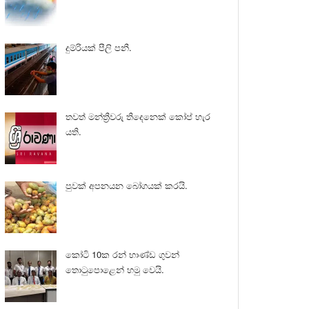
දුම්රියක් පීලි පනී.
තවත් මන්ත්‍රීවරු තිදෙනෙක් කෝප් හැර
යති.
පුවක් අපනයන බෝගයක් කරයි.
කෝටි 10ක රන් භාණ්ඩ ගුවන්
තොටුපොළෙන් හමු වෙයි.