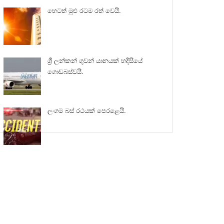
හෙටත් මුළු රටම රත් වෙයි.
ශ්‍රී ලන්කන් ගුවන් යානයක් හදිසියේ
ගොඩබස්වයි.
ලංගම බස් රථයක් පෙරළෙයි.