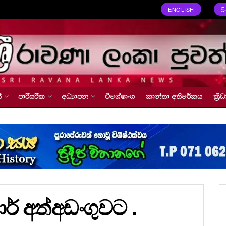
ENGLISH
ස
්
පාරිසරික
අධ්‍යාපන
විශේෂාංග
කාන්තා අතිරේකය
ක්‍
ුමාර් අත්අඩංගුවට .