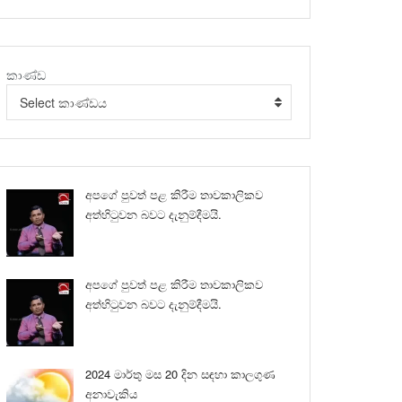
කාණ්ඩ
Select කාණ්ඩය
අපගේ පුවත් පළ කිරීම තාවකාලිකව
අත්හිටුවන බවට දැනුම්දීමයි.
අපගේ පුවත් පළ කිරීම තාවකාලිකව
අත්හිටුවන බවට දැනුම්දීමයි.
2024 මාර්තු මස 20 දින සඳහා කාලගුණ
අනාවැකිය