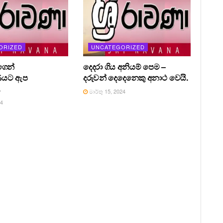
ORIZED
UNCATEGORIZED
ෙන්
දෙදරා ගිය අනියම් පෙම –
ණයට ඇප
දරුවන් දෙදෙනෙකු අනාථ වෙයි.
.
මාර්තු 15, 2024
24