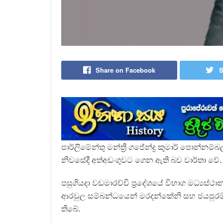
Share on Facebook
S
පාර්ලිමේන්තු මන්ත්‍රී ගජේන්ද්‍ර කුමාර් පොන
නිවසේදී අත්අඩංගුවට ගෙන ඇති බව වාර්තා වේ.
පසුගියදා වඩමාරච්චි ප්‍රදේශයේ විභාග මධ්‍යස්ථ
ආරවුල සම්බන්ධයෙන් මරදන්කේනි සහ ජයපුරම් ප
තිබේ.