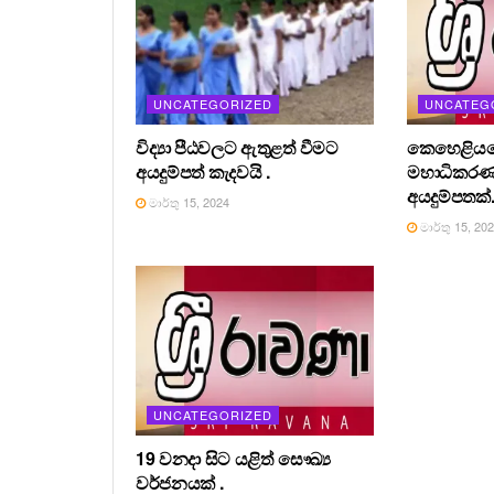
UNCATEGORIZED
UNCATEG
විද්‍යා පීඨවලට ඇතුළත් වීමට
කෙහෙළියග
අයදුම්පත් කැදවයි .
මහාධිකර
අයදුම්පතක්
මාර්තු 15, 2024
මාර්තු 15, 20
UNCATEGORIZED
19 වනදා සිට යළිත් සෞඛ්‍ය
වර්ජනයක් .