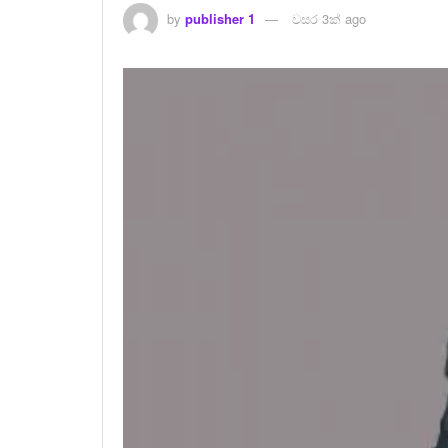
by
publisher 1
වසර 3ක් ago