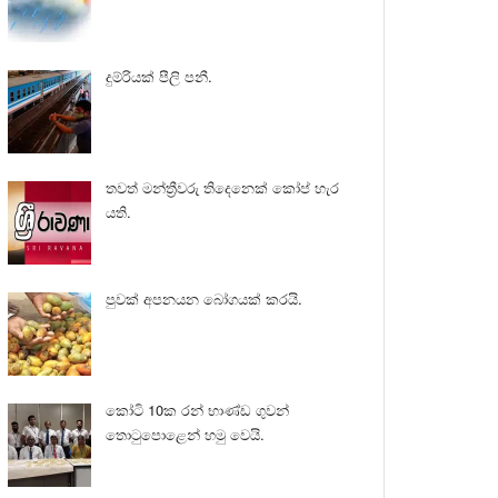
දුම්රියක් පීලි පනී.
තවත් මන්ත්‍රීවරු තිදෙනෙක් කෝප් හැර
යති.
පුවක් අපනයන බෝගයක් කරයි.
කෝටි 10ක රන් භාණ්ඩ ගුවන්
තොටුපොළෙන් හමු වෙයි.