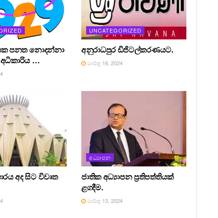
ORIZED
UNCATEGORIZED
ශක පනත නොදන්නා
අනුරාධපුර ඩිජිටල්කරණයට.
අධිකාරිය …
මාර්තු 16, 2024
24
අධ්‍යාපන
ාරය අද සිට විවෘත
ජාතික අධ්‍යාපන ප්‍රතිපත්තියක්
ළගදීම.
24
මාර්තු 13, 2024