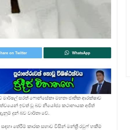
hare on Twitter
WhatsApp
ෆීල්ඩ් මාර්ෂල් සරත් ෆොන්සේකා මහතා ජාතික ආරක්ෂාව
ත්වයෙන් ඉවත් වූ බව නියෝජ්‍ය කථානායක අජිත්
ැනුම් දුන් බව වාර්තා වේ.
ා තේරීම් කාරක සභාව විසින් මන්ත්‍රී රවුෆ් හකීම්