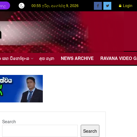
00:55 ඉරිදා, අගෝස්තු 9, 2026
Login
ිංහල
රීඩා සහ විනෝදාංශ
අප ගැන
NEWS ARCHIVE
RAVANA VIDEO 
Search
Search