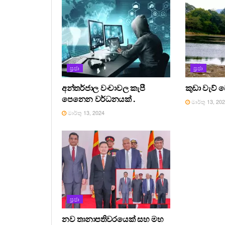
ප්‍රජා
ප්‍රජා
අන්තර්ජාල වංචාවල කැපී
කුඩා වැව් 
පෙනෙන වර්ධනයක් .
මාර්තු 13, 20
මාර්තු 13, 2024
ප්‍රජා
නව තානාපතිවරයෙක් සහ මහ