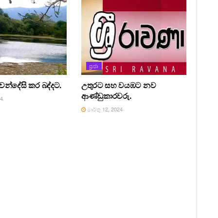
ප්‍රජා
වෙන්දේසි කර බද්දට.
උතුරට සහ වයඹට නව
ආණ්ඩුකාරවරු.
24
මාර්තු 12, 2024