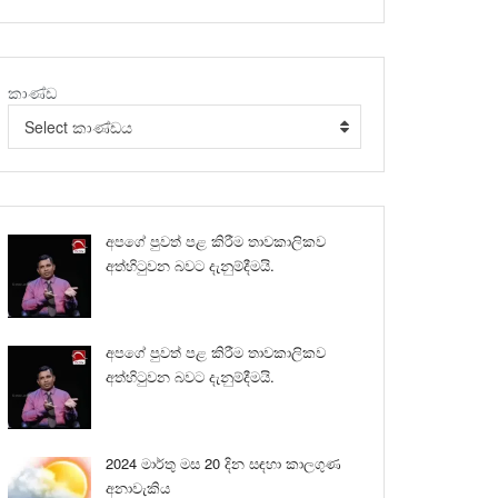
කාණ්ඩ
Select කාණ්ඩය
අපගේ පුවත් පළ කිරීම තාවකාලිකව
අත්හිටුවන බවට දැනුම්දීමයි.
අපගේ පුවත් පළ කිරීම තාවකාලිකව
අත්හිටුවන බවට දැනුම්දීමයි.
2024 මාර්තු මස 20 දින සඳහා කාලගුණ
අනාවැකිය