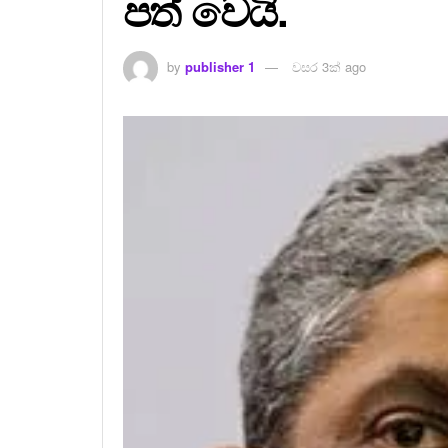
පත් වෙයි.
by
publisher 1
වසර 3ක් ago