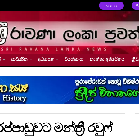
ENGLISH
ස
්
පාරිසරික
අධ්‍යාපන
විශේෂාංග
කාන්තා අතිරේකය
ක්‍
ාඩුවට මන්ත්‍රී රවුෆ්