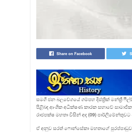
Share on Facebook
S
සමගි ජන බලවේගයේ ගම්පහ දිස්ත්‍රික් මන්ත්‍රී 
පිළිබඳ ආංශික අධීක්ෂණ කාරක සභාවේ සාමාජික
රාජපක්ෂ මහතා විසින් අද (09) පාර්ලිමේන්තුවට ද
ඒ අනුව සරත් ෆොන්සේකා මහතාගේ පුරප්පාඩුව සඳහ