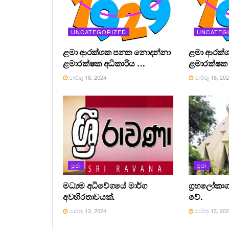
UNCATEGORIZED
UNCATEG
ළමා ආරක්ශක පනත නොදන්නා
ළමා ආරක්
ළමාරක්ෂක අධිකාරිය …
ළමාරක්ෂක 
මාර්තු 18, 2024
මාර්තු 18, 20
ප්‍රජා
ප්‍රජා
මධ්‍යම අධිවේගයේ මාර්ග
ග්‍රහලෝකාග
අවහිරතාවයක්.
වේ.
මාර්තු 13, 2024
මාර්තු 13, 20