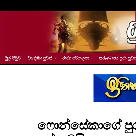
මුල් පිටුව
විදේශීය පුවත්
රාජ්‍ය පරිපාලන
තරුණ සහ ප්‍රජා පුවත
ෆොන්සේකාගේ පුරප්ප