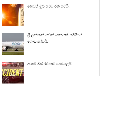
හෙටත් මුළු රටම රත් වෙයි.
ශ්‍රී ලන්කන් ගුවන් යානයක් හදිසියේ
ගොඩබස්වයි.
ලංගම බස් රථයක් පෙරළෙයි.