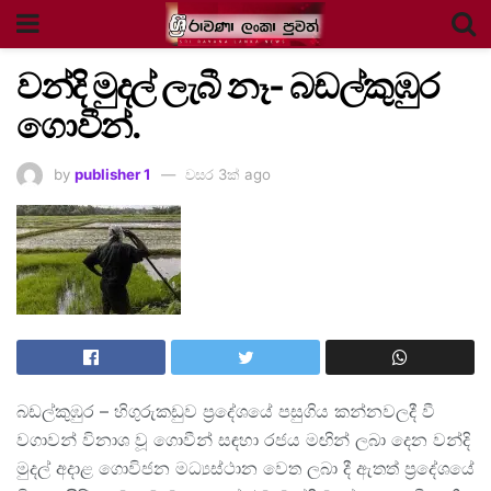
වන්දි මුදල් ලැබී නෑ- බඩල්කුඹුර
ගොවීන්.
by
publisher 1
වසර 3ක් ago
බඩල්කුඹුර – හිගුරුකඩුව ප්‍රදේශයේ පසුගිය කන්නවලදී වී
වගාවන් විනාශ වූ ගොවීන් සඳහා රජය මඟින් ලබා දෙන වන්දි
මුදල් අදාළ ගොවිජන මධ්‍යස්ථාන වෙත ලබා දී ඇතත් ප්‍රදේශයේ