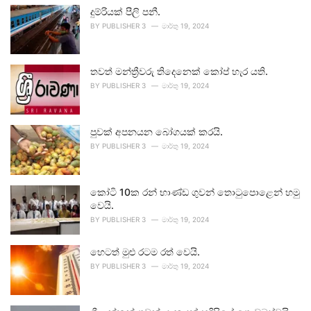
දුම්රියක් පීලි පනී.
BY
PUBLISHER 3
මාර්තු 19, 2024
තවත් මන්ත්‍රීවරු තිදෙනෙක් කෝප් හැර යති.
BY
PUBLISHER 3
මාර්තු 19, 2024
පුවක් අපනයන බෝගයක් කරයි.
BY
PUBLISHER 3
මාර්තු 19, 2024
කෝටි 10ක රන් භාණ්ඩ ගුවන් තොටුපොළෙන් හමු
වෙයි.
BY
PUBLISHER 3
මාර්තු 19, 2024
හෙටත් මුළු රටම රත් වෙයි.
BY
PUBLISHER 3
මාර්තු 19, 2024