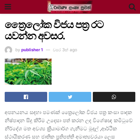
ත්‍රෛලෝක විජය පත්‍ර රට
යවන්න අවසර.
by
publisher 1
වසර 3ක් ago
අපනයනය සඳහා පමණක් ත්‍රෛලෝක විජය පත්‍ර කංසා පාදක
නිෂ්පාදන සිදු කිරීම උදෙසා පත් කරන ලද විශේෂඥ කමිටුවේ
නිර්දේශ මත අවශ්‍ය ක්‍රියාමාර්ග ගැනීමට මුදල් ,ආර්ථික
ස්ථායීකරණ සහ ජාතික ප්‍රතිපත්ති අමාත්‍යවරයා ලෙස