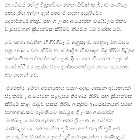
ජනාධිපති රනිල් වික්‍රමසිංහ මහතා විසින් කැබිනට් මණ්ඩල
අනුමැතිය ඉල්ලා ඇති අතර ඒ සඳහා ආයුර්වේද
දෙපාර්තමේන්තුව සහ ශ්‍රී ලංකා ආයෝජන මණ්ඩලය එක්ව
වැඩසටහන් ක්‍රියාත්මක කිරීමට නියමිත බව වාර්තා වේ.
මේ සඳහා පවතින නීතිරීතිවලට අනුකූලව ත්‍රෛලෝක විජය
පත්‍ර බෝගය වගා කිරීම හා ඒ ආශ්‍රිත නිෂ්පාදන සිදු කිරීම පිළිබඳ
තාක්ෂණික මාර්ගෝපදේශ ලබා දීමට සහ නියාමන රාමුවක්
සකස් කිරීමට ආයුර්වේද දෙපාර්තමේන්තුව වෙත පැවරෙන
බව සඳහන් වේ.
එමෙන්ම මේවා අපනයනය සඳහා අදාළ ශක්‍යතා අධ්‍යනයක්
සිදු කිරීම , ආයෝජන සැලැස්ම තීරණය කිරීම සහ ක්‍රියාත්මක
කිරීමේ කාල රාමුව සකස් කිරීම ඇතුළුව ආයෝජකයන් සමඟ
එකඟතාවකට පැමිණීමේ කටයුතු ශ්‍රී ලංකා ආයෝජන
මණ්ඩලය වෙත පැවරෙන අතර ශ්‍රී ලංකා ආයෝජන
මණ්ඩලය යටතේ පවතින භූමියක හෝ එවැනි භූමියක්
නොමැති නම් රජයට අයත් භූමියක් ආයෝජන මණ්ඩලට