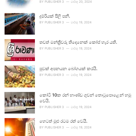
BY
PUBLISHER 3
මාර්තු 20, 2024
දුම්රියක් පීලි පනී.
BY
PUBLISHER 3
මාර්තු 19, 2024
තවත් මන්ත්‍රීවරු තිදෙනෙක් කෝප් හැර යති.
BY
PUBLISHER 3
මාර්තු 19, 2024
පුවක් අපනයන බෝගයක් කරයි.
BY
PUBLISHER 3
මාර්තු 19, 2024
කෝටි 10ක රන් භාණ්ඩ ගුවන් තොටුපොළෙන් හමු
වෙයි.
BY
PUBLISHER 3
මාර්තු 19, 2024
හෙටත් මුළු රටම රත් වෙයි.
BY
PUBLISHER 3
මාර්තු 19, 2024