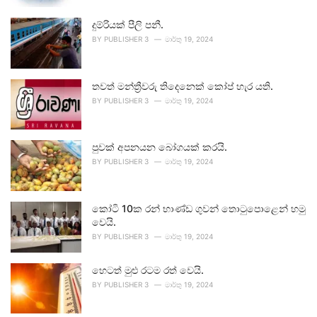
දුම්රියක් පීලි පනී.
BY
PUBLISHER 3
මාර්තු 19, 2024
තවත් මන්ත්‍රීවරු තිදෙනෙක් කෝප් හැර යති.
BY
PUBLISHER 3
මාර්තු 19, 2024
පුවක් අපනයන බෝගයක් කරයි.
BY
PUBLISHER 3
මාර්තු 19, 2024
කෝටි 10ක රන් භාණ්ඩ ගුවන් තොටුපොළෙන් හමු
වෙයි.
BY
PUBLISHER 3
මාර්තු 19, 2024
හෙටත් මුළු රටම රත් වෙයි.
BY
PUBLISHER 3
මාර්තු 19, 2024