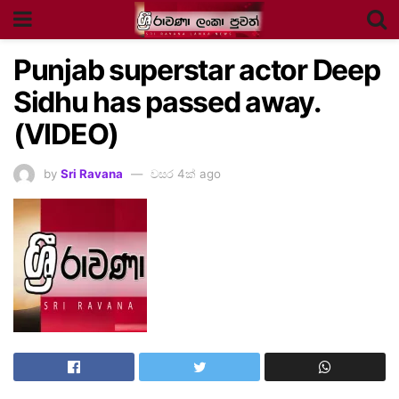
Punjab superstar actor Deep
Sidhu has passed away.
(VIDEO)
by
Sri Ravana
වසර 4ක් ago