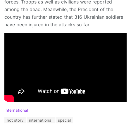
forces. Troops as well as civilians were reported
among the dead. Meanwhile, the President of the
country has further stated that 316 Ukrainian soldiers
have been injured in the attacks so far.
C
International
a
T
hot story
international
special
t
a
e
g