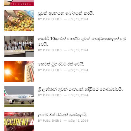
පුවක් අපනයන බෝගයක් කරයි.
BY
PUBLISHER 3
මාර්තු 19, 2024
කෝටි 10ක රන් භාණ්ඩ ගුවන් තොටුපොළෙන් හමු
වෙයි.
BY
PUBLISHER 3
මාර්තු 19, 2024
හෙටත් මුළු රටම රත් වෙයි.
BY
PUBLISHER 3
මාර්තු 19, 2024
ශ්‍රී ලන්කන් ගුවන් යානයක් හදිසියේ ගොඩබස්වයි.
BY
PUBLISHER 3
මාර්තු 19, 2024
ලංගම බස් රථයක් පෙරළෙයි.
BY
PUBLISHER 3
මාර්තු 19, 2024