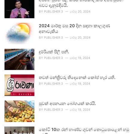
බවට දැනුම්දීමයි.
BY
PUBLISHER 3
මාර්තු 20, 2024
2024 මාර්තු මස 20 දින සඳහා කාලගුණ
අනාවැකිය
BY
PUBLISHER 3
මාර්තු 20, 2024
දුම්රියක් පීලි පනී.
BY
PUBLISHER 3
මාර්තු 19, 2024
තවත් මන්ත්‍රීවරු තිදෙනෙක් කෝප් හැර යති.
BY
PUBLISHER 3
මාර්තු 19, 2024
පුවක් අපනයන බෝගයක් කරයි.
BY
PUBLISHER 3
මාර්තු 19, 2024
කෝටි 10ක රන් භාණ්ඩ ගුවන් තොටුපොළෙන් හමු