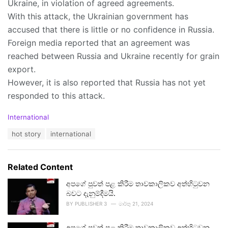
Ukraine, in violation of agreed agreements.
With this attack, the Ukrainian government has
accused that there is little or no confidence in Russia.
Foreign media reported that an agreement was
reached between Russia and Ukraine recently for grain
export.
However, it is also reported that Russia has not yet
responded to this attack.
C
International
a
T
hot story
international
t
a
e
g
g
s
o
Related Content
:
r
i
අපගේ පුවත් පළ කිරීම තාවකාලිකව අත්හිටුවන
e
බවට දැනුම්දීමයි.
s
BY
PUBLISHER 3
මාර්තු 21, 2024
:
අපගේ පුවත් පළ කිරීම තාවකාලිකව අත්හිටුවන