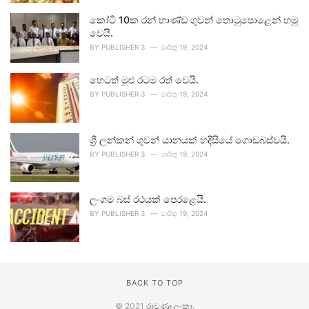
කෝටි 10ක රන් භාණ්ඩ ගුවන් තොටුපොළෙන් හමු
වෙයි.
BY
PUBLISHER 3
මාර්තු 19, 2024
හෙටත් මුළු රටම රත් වෙයි.
BY
PUBLISHER 3
මාර්තු 19, 2024
ශ්‍රී ලන්කන් ගුවන් යානයක් හදිසියේ ගොඩබස්වයි.
BY
PUBLISHER 3
මාර්තු 19, 2024
ලංගම බස් රථයක් පෙරළෙයි.
BY
PUBLISHER 3
මාර්තු 19, 2024
BACK TO TOP
© 2021
රාවණා ලංකා
.