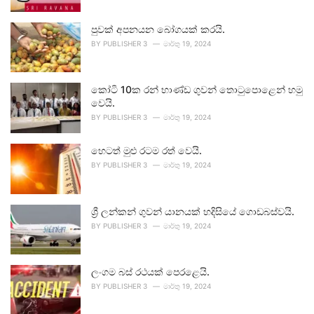
පුවක් අපනයන බෝගයක් කරයි.
BY
PUBLISHER 3
මාර්තු 19, 2024
කෝටි 10ක රන් භාණ්ඩ ගුවන් තොටුපොළෙන් හමු
වෙයි.
BY
PUBLISHER 3
මාර්තු 19, 2024
හෙටත් මුළු රටම රත් වෙයි.
BY
PUBLISHER 3
මාර්තු 19, 2024
ශ්‍රී ලන්කන් ගුවන් යානයක් හදිසියේ ගොඩබස්වයි.
BY
PUBLISHER 3
මාර්තු 19, 2024
ලංගම බස් රථයක් පෙරළෙයි.
BY
PUBLISHER 3
මාර්තු 19, 2024