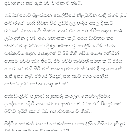
ප්‍රවාහනය කර ඇති බව වාර්තා වී තිබේ.
හම්බන්තොට මූලස්ථාන පොලිසියේ නිලධාරීන් රාත්‍රී ජංගම මුර
සංචාරයේ යෙදී සිටින විට උඩමලල හංදිය අසල දී කැබ්
රථයක් ධාවනය වී තිබෙන අතර එය නතර කිරීම සඳහා අණ
ලබා දුන්න ද එම අණ නොතකා කැබ් රථය ධාවනය කර
තිබේ.එම අවස්ථාවේ දී ක්‍රියාත්මක වූ පොලිසිය විසින් සිය
රාජකාරිය සඳහා යොදාගත් ටී 56 ගිනි අවිය යොදා ගනිමින්
අහසට වෙඩි තබා තිබේ. එම වෙඩි තැබිමත් සමඟ කැබ් රථය
නතර කර එහි සිටි එක් අයෙකු එම අවස්ථාවේ දී පලා ගොස්
ඇති අතර කැබ් රථයේ රියදුරු සහ කැබ් රථය පොලිස්
අත්අඩංගුවට ගත් බව සඳහන් වේ.
අත්අඩංගුවට ගැනුණු සැකකරු තංගල්ල නෙටොල්පිටිය
ප්‍රදේශයෙ පදිංචි අයෙක් වන අතර කැබ් රථය එහි රියදුරුගේ
බිරිඳට අයිති එකක් බව අනාවරණය වී තිබේ.
සිද්ධිය සම්බන්ධයෙන් හම්බන්තොට පොලිසිය විසින් වැඩි දුර