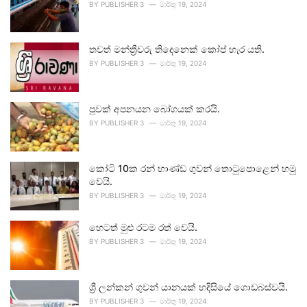
BY
PUBLISHER 3
මාර්තු 19, 2024
තවත් මන්ත්‍රීවරු තිදෙනෙක් කෝප් හැර යති.
BY
PUBLISHER 3
මාර්තු 19, 2024
පුවක් අපනයන බෝගයක් කරයි.
BY
PUBLISHER 3
මාර්තු 19, 2024
කෝටි 10ක රන් භාණ්ඩ ගුවන් තොටුපොළෙන් හමු
වෙයි.
BY
PUBLISHER 3
මාර්තු 19, 2024
හෙටත් මුළු රටම රත් වෙයි.
BY
PUBLISHER 3
මාර්තු 19, 2024
ශ්‍රී ලන්කන් ගුවන් යානයක් හදිසියේ ගොඩබස්වයි.
BY
PUBLISHER 3
මාර්තු 19, 2024