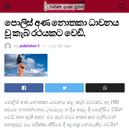
පොලිස් අණ නොතකා ධාවනය
වූ කැබ් රථයකට වෙඩි.
by
publisher 1
වසර 3ක් ago
පොලිස් අණ නොතකා ධාවනය කළ කැබ් රථයකට අද (10)
අළුයම හම්බන්තොට උඩමලල හංදිය අසල දී පොලිසිය විසින්
වෙඩි තබා ඇති අතර එම කැබ් රථය නතර කර ගැනීමෙන්
අනතුරුව එය පරීක්ෂා කිරීමේ දී බලපත්‍ර නොමැතිව ගවයින්