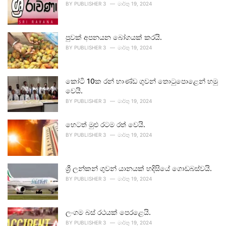
BY
PUBLISHER 3
මාර්තු 19, 2024
පුවක් අපනයන බෝගයක් කරයි.
BY
PUBLISHER 3
මාර්තු 19, 2024
කෝටි 10ක රන් භාණ්ඩ ගුවන් තොටුපොළෙන් හමු
වෙයි.
BY
PUBLISHER 3
මාර්තු 19, 2024
හෙටත් මුළු රටම රත් වෙයි.
BY
PUBLISHER 3
මාර්තු 19, 2024
ශ්‍රී ලන්කන් ගුවන් යානයක් හදිසියේ ගොඩබස්වයි.
BY
PUBLISHER 3
මාර්තු 19, 2024
ලංගම බස් රථයක් පෙරළෙයි.
BY
PUBLISHER 3
මාර්තු 19, 2024