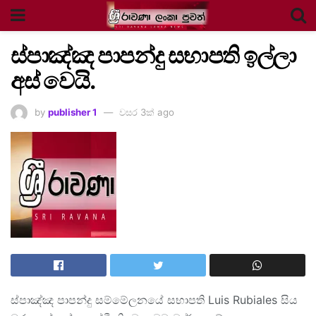
ස්පාඤ්ඤ පාපන්දු සභාපති ඉල්ලා
අස් වෙයි.
by
publisher 1
වසර 3ක් ago
ස්පාඤ්ඤ පාපන්දු සම්මේලනයේ සභාපති Luis Rubiales සිය