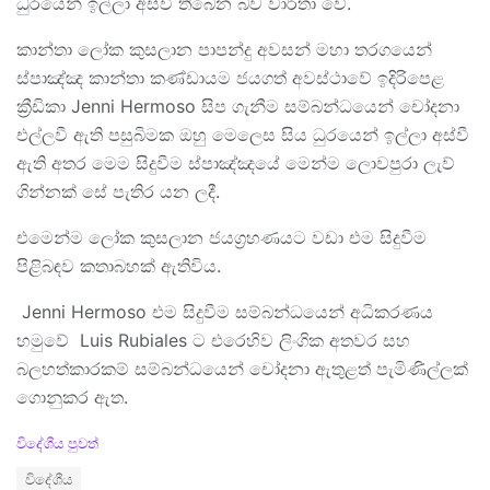
ධුරයෙන් ඉල්ලා අස්වී තිබෙන බව වාර්තා වේ.
කාන්තා ලෝක කුසලාන පාපන්දු අවසන් මහා තරගයෙන්
ස්පාඤ්ඤ කාන්තා කණ්ඩායම ජයගත් අවස්ථාවේ ඉදිරිපෙළ
ක්‍රීඩිකා Jenni Hermoso සිප ගැනීම සම්බන්ධයෙන් චෝදනා
එල්ලවී ඇති පසුබිමක ඔහු මෙලෙස සිය ධුරයෙන් ඉල්ලා අස්වී
ඇති අතර මෙම සිදුවීම ස්පාඤ්ඤයේ මෙන්ම ලොවපුරා ලැව්
ගින්නක් සේ පැතිර යන ලදී.
එමෙන්ම ලෝක කුසලාන ජයග්‍රහණයට වඩා එම සිදුවීම
පිළිබඳව කතාබහක් ඇතිවිය.
Jenni Hermoso එම සිදුවීම සම්බන්ධයෙන් අධිකරණය
හමුවේ Luis Rubiales ට එරෙහිව ලිංගික අතවර සහ
බලහත්කාරකම් සම්බන්ධයෙන් චෝදනා ඇතුළත් පැමිණිල්ලක්
ගොනුකර ඇත.
C
විදේශීය පුවත්
a
T
විදේශීය
t