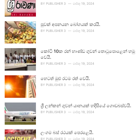
BY
PUBLISHER 3
මාර්තු 19, 2024
පුවක් අපනයන බෝගයක් කරයි.
BY
PUBLISHER 3
මාර්තු 19, 2024
කෝටි 10ක රන් භාණ්ඩ ගුවන් තොටුපොළෙන් හමු
වෙයි.
BY
PUBLISHER 3
මාර්තු 19, 2024
හෙටත් මුළු රටම රත් වෙයි.
BY
PUBLISHER 3
මාර්තු 19, 2024
ශ්‍රී ලන්කන් ගුවන් යානයක් හදිසියේ ගොඩබස්වයි.
BY
PUBLISHER 3
මාර්තු 19, 2024
ලංගම බස් රථයක් පෙරළෙයි.
BY
PUBLISHER 3
මාර්තු 19, 2024