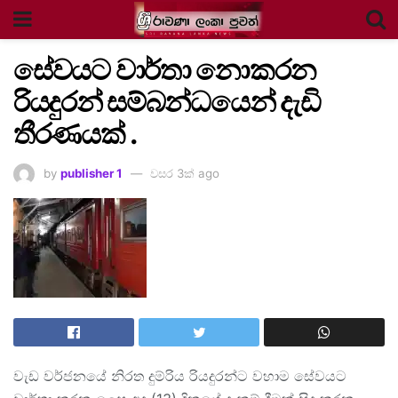
සේවයට වාර්තා නොකරන
රියදුරන් සම්බන්ධයෙන් දැඩි
තීරණයක් .
by
publisher 1
වසර 3ක් ago
වැඩ වර්ජනයේ නිරත දුම්රිය රියදුරන්ට වහාම සේවයට