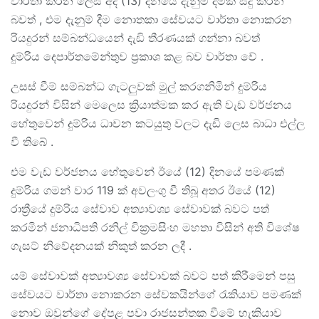
වාර්තා කරන ලෙස අද (13) දිනයේ දැනුම් දීමක් සිදු කරන
බවත් , එම දැනුම් දීම නොතකා සේවයට වාර්තා නොකරන
රියදුරන් සම්බන්ධයෙන් දැඩි තීරණයක් ගන්නා බවත්
දුම්රිය දෙපාර්තමේන්තුව ප්‍රකාශ කළ බව වාර්තා වේ .
උසස් වීම් සම්බන්ධ ගැටලුවක් මුල් කරගනිමින් දුම්රිය
රියදුරන් විසින් මෙලෙස ක්‍රියාත්මක කර ඇති වැඩ වර්ජනය
හේතුවෙන් දුම්රිය ධාවන කටයුතු වලට දැඩි ලෙස බාධා එල්ල
වී තිබේ .
එම වැඩ වර්ජනය හේතුවෙන් ඊයේ (12) දිනයේ පමණක්
දුම්රිය ගමන් වාර 119 ක් අවලංගු වී තිබූ අතර ඊයේ (12)
රාත්‍රීයේ දුම්රිය සේවාව අත්‍යාවශ්‍ය සේවාවක් බවට පත්
කරමින් ජනාධිපති රනිල් වික්‍රමසිංහ මහතා විසින් අති විශේෂ
ගැසට් නිවේදනයක් නිකුත් කරන ලදී .
යම් සේවාවක් අත්‍යාවශ්‍ය සේවාවක් බවට පත් කිරීමෙන් පසු
සේවයට වාර්තා නොකරන සේවකයින්ගේ රැකියාව පමණක්
නොව ඔවුන්ගේ දේපළ පවා රාජසන්තක වීමේ හැකියාව