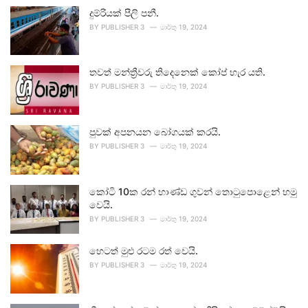
දුම්රියක් පීලි පනී.
BY
PUBLISHER 3
මාර්තු 19, 2024
තවත් මන්ත්‍රීවරු තිදෙනෙක් කෝප් හැර යති.
BY
PUBLISHER 3
මාර්තු 19, 2024
පුවක් අපනයන බෝගයක් කරයි.
BY
PUBLISHER 3
මාර්තු 19, 2024
කෝටි 10ක රන් භාණ්ඩ ගුවන් තොටුපොළෙන් හමු
වෙයි.
BY
PUBLISHER 3
මාර්තු 19, 2024
හෙටත් මුළු රටම රත් වෙයි.
BY
PUBLISHER 3
මාර්තු 19, 2024