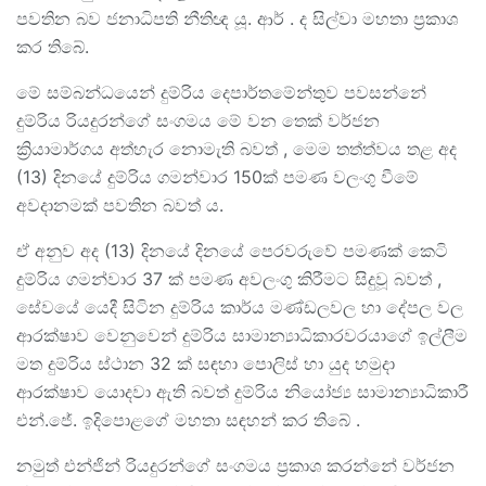
පවතින බව ජනාධිපති නීතිඥ යූ. ආර් . ද සිල්වා මහතා ප්‍රකාශ
කර තිබේ.
මේ සම්බන්ධයෙන් දුම්රිය දෙපාර්තමේන්තුව පවසන්නේ
දුම්රිය රියදුරන්ගේ සංගමය මේ වන තෙක් වර්ජන
ක්‍රියාමාර්ගය අත්හැර නොමැති බවත් , මෙම තත්ත්වය තළ අද
(13) දිනයේ දුම්රිය ගමන්වාර 150ක් පමණ වලංගු වීමේ
අවදානමක් පවතින බවත් ය.
ඒ අනුව අද (13) දිනයේ දිනයේ පෙරවරුවේ පමණක් කෙටි
දුම්රිය ගමන්වාර 37 ක් පමණ අවලංගු කිරීමට සිදුවූ බවත් ,
සේවයේ යෙදී සිටින දුම්රිය කාර්ය මණ්ඩලවල හා දේපල වල
ආරක්ෂාව වෙනුවෙන් දුම්රිය සාමාන්‍යාධිකාරවරයාගේ ඉල්ලීම
මත දුම්රිය ස්ථාන 32 ක් සඳහා පොලිස් හා යුද හමුදා
ආරක්ෂාව යොදවා ඇති බවත් දුම්රිය නියෝජ්‍ය සාමාන්‍යාධිකාරී
එන්.ජේ. ඉදිපොළගේ මහතා සඳහන් කර තිබේ .
නමුත් එන්ජින් රියදුරන්ගේ සංගමය ප්‍රකාශ කරන්නේ වර්ජන