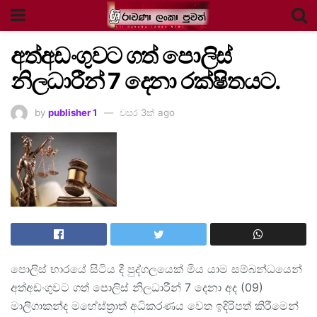
අත්අඩංගුවට ගත් පොලිස්
නිලධාරීන් 7 දෙනා රක්ෂිතයට.
by
publisher 1
වසර 3ක් ago
පොලිස් භාරයේ සිටිය දී පුද්ගලයෙක් මිය යාම සම්බන්ධයෙන්
අත්අඩංගුවට ගත් පොලිස් නිලධාරීන් 7 දෙනා අද (09)
මාලිගාකන්ද මහේස්ත්‍රාත් අධිකරණය වෙත ඉදිරිපත් කිරීමෙන්