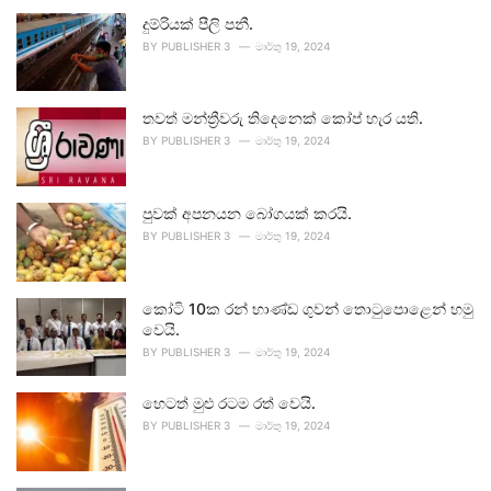
දුම්රියක් පීලි පනී.
BY
PUBLISHER 3
මාර්තු 19, 2024
තවත් මන්ත්‍රීවරු තිදෙනෙක් කෝප් හැර යති.
BY
PUBLISHER 3
මාර්තු 19, 2024
පුවක් අපනයන බෝගයක් කරයි.
BY
PUBLISHER 3
මාර්තු 19, 2024
කෝටි 10ක රන් භාණ්ඩ ගුවන් තොටුපොළෙන් හමු
වෙයි.
BY
PUBLISHER 3
මාර්තු 19, 2024
හෙටත් මුළු රටම රත් වෙයි.
BY
PUBLISHER 3
මාර්තු 19, 2024