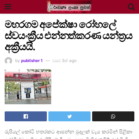
මහරගම අපේක්ෂා රෝහලේ
ස්වයංක්‍රීය එන්නත්කරණ යන්ත්‍රය
අක්‍රීයයි.
by
publisher 1
වසර 3ක් ago
රුපියල් කෝටි හතරකට ආසන්න මුදලක් වැය කරමින් පිළිකා