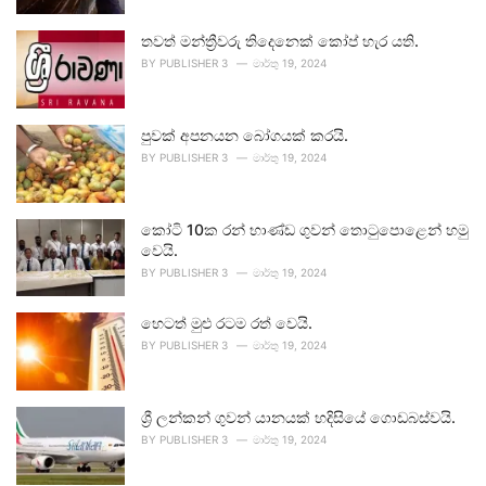
තවත් මන්ත්‍රීවරු තිදෙනෙක් කෝප් හැර යති.
BY
PUBLISHER 3
මාර්තු 19, 2024
පුවක් අපනයන බෝගයක් කරයි.
BY
PUBLISHER 3
මාර්තු 19, 2024
කෝටි 10ක රන් භාණ්ඩ ගුවන් තොටුපොළෙන් හමු
වෙයි.
BY
PUBLISHER 3
මාර්තු 19, 2024
හෙටත් මුළු රටම රත් වෙයි.
BY
PUBLISHER 3
මාර්තු 19, 2024
ශ්‍රී ලන්කන් ගුවන් යානයක් හදිසියේ ගොඩබස්වයි.
BY
PUBLISHER 3
මාර්තු 19, 2024