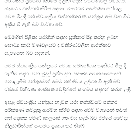
රෝගීන්ට ප්‍රතිකාර කිරීමේ දී ලබා දෙන විකිරණශීලී එස්.ඩී.ජී.
ඖෂධය එන්නත් කිරීම සඳහා මහරගම අපේක්ෂා රෝහල
වෙත මිලදී ගත් ස්වයංක්‍රීය එන්නත්කරණ යන්ත්‍රය මේ වන විට
අක්‍රීය වී ඇති බව වාර්තා වේ.
මෙමගින් පිළිකා රෝගීන් සදහා ප්‍රතිකාර සිදු කරනු ලබන
සෞඛ්‍ය කාර්‍ය මණ්ඩලයට ද විකිරණවලින් ආරක්ෂාව
සැපයෙන බව සඳහන්.
මෙම ස්වයංක්‍රීය යන්ත්‍රයට අවශ්‍ය සම්බන්ධක කැතීටර මිල දී
ගැනීම සඳහා වන මුදල් ප්‍රතිපාදන සෞඛ්‍ය අමාත්‍යාංශයෙන්
නොලැබීම හේතුවෙන් මෙම තත්ත්වය උද්ගත වී ඇති බව
රජයේ විකිරණ තාක්ෂණවේදීන්ගේ සංගමය සඳහන් කරන ලදී.
අදාළ ස්වයංක්‍රීය යන්ත්‍රය නැවත යථා තත්ත්වයට පත්කර
පරීක්ෂණ කටයුතු ආරම්භ කිරීම සඳහා අවම වශයෙන් තවත්
සති දෙකක පමණ කාලයක් ගත විය හැකි බව රජයේ වෛද්‍ය
නිලධාරීන්ගේ සංගමය ප්‍රකාශ කර තිබේ.