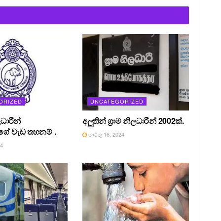
ORIZED
UNCATEGORIZED
ධාරීන්
අලුතින් ග්‍රාම නිලධාරීන් 2002ක්.
ේ වැඩ තහනම් .
මාර්තු 16, 2024
24