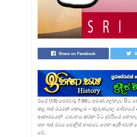
Share on Facebook
S
ඊයේ (13) පෙරවරු 7.00ට පමණ ගල්නැව සිට 
කළ බස් රථයක් කොළඹ – කුරුණෑගල මාර්ගයේ අල
ආකාරයෙන් ධාවනය කරන විට දුම්රියේ නොගැටී අ
සහ බස් රථය පොලිස් භාරයට ගෙන ඇති බවත් ප
වේ.