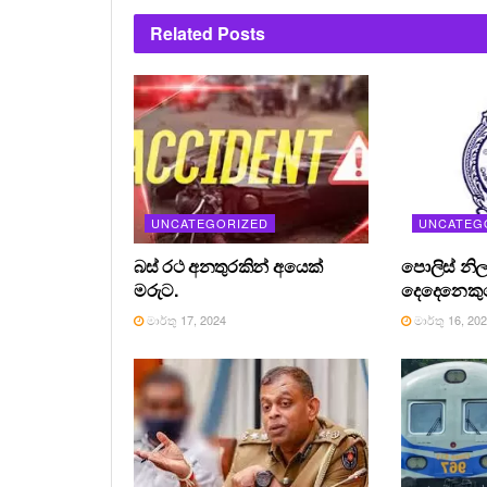
Related
Posts
UNCATEGORIZED
UNCATEG
බස් රථ අනතුරකින් අයෙක්
පොලිස් නිල
මරුට.
දෙදෙනෙකුග
මාර්තු 17, 2024
මාර්තු 16, 20