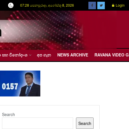
07:28 සෙනසුරාදා, අගෝස්තු 8, 2026
Login
රීඩා සහ විනෝදාංශ
අප ගැන
NEWS ARCHIVE
RAVANA VIDEO 
Search
Search