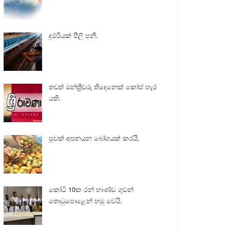
දුම්රියක් පීලි පනී.
තවත් මන්ත්‍රීවරු තිදෙනෙක් කෝප් හැර
යති.
පුවක් අපනයන බෝගයක් කරයි.
කෝටි 10ක රන් භාණ්ඩ ගුවන්
තොටුපොළෙන් හමු වෙයි.