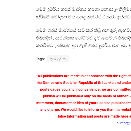
මෙම දුම්රිය හරස් මාර්ගය හරහා නොසැලකිලි
කිරීමේ චෝදනා මත අදාළ බස් රථ රියදුරා අත්අඩ
මෙම හරස් මාර්ගයේ සවි කර තිබූ අනතුරු ඇඟවීමේ 
තිබියදීත් , ආරක්ෂක ගේට්ටුව ද වැසෙමින් තිබිය
කරවීමට උත්සාහ දරා ඇති අතර දුම්රිය එන බ
Tags:
ප්‍රජා පුවත්
“All publications are made in accordance with the right of
the Democratic Socialist Republic of Sri Lanka and under 
posts cause you any inconvenience, we are committed t
publish will be published only on the basis of authen
statement, document or idea of yours can be published th
any charge. We would like to inform you that this webs
false information and posts are made here 
author@