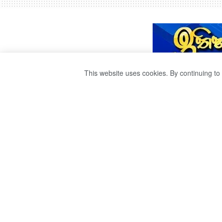
This website uses cookies. By continuing to 
නිවසක තිබී හමුවූ
සිරුරක් .
by
publisher 1
වසර 3ක් ago