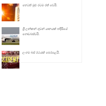
හෙටත් මුළු රටම රත් වෙයි.
ශ්‍රී ලන්කන් ගුවන් යානයක් හදිසියේ
ගොඩබස්වයි.
ලංගම බස් රථයක් පෙරළෙයි.