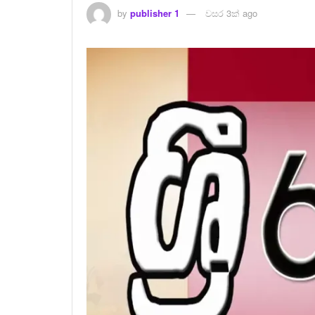
by
publisher 1
වසර 3ක් ago