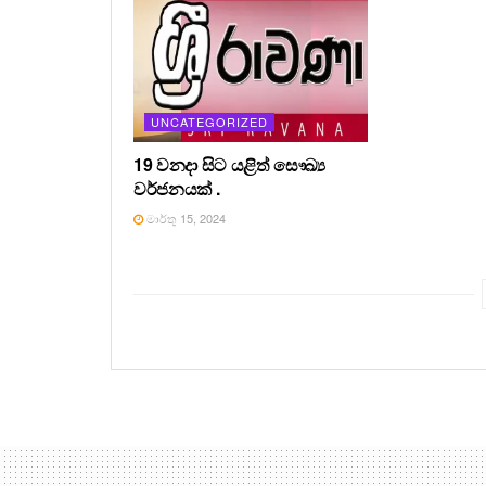
UNCATEGORIZED
19 වනදා සිට යළිත් සෞඛ්‍ය
වර්ජනයක් .
මාර්තු 15, 2024