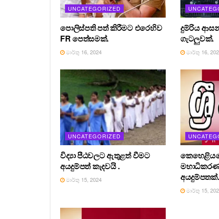
UNCATEGORIZED
UNCATEG
පොලිස්පති පත් කිරීමට එරෙහිව
දුම්රිය ආස
FR පෙත්සමක්.
ගැටලුවක්.
මාර්තු 16, 2024
මාර්තු 16, 20
UNCATEGORIZED
UNCATEG
විද්‍යා පීඨවලට ඇතුළත් වීමට
කෙහෙළියග
අයදුම්පත් කැදවයි .
මහාධිකර
අයදුම්පතක්
මාර්තු 15, 2024
මාර්තු 15, 20