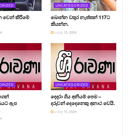
ORIZED
UNCATEGORIZED
න වෙන් කිරීමේ
බොන්න වතුර නැත්තන් 117ට
කියන්න.
24
මාර්තු 15, 2024
ORIZED
UNCATEGORIZED
ෙන්
දෙදරා ගිය අනියම් පෙම –
ණයට ඇප
දරුවන් දෙදෙනෙකු අනාථ වෙයි.
.
මාර්තු 15, 2024
24