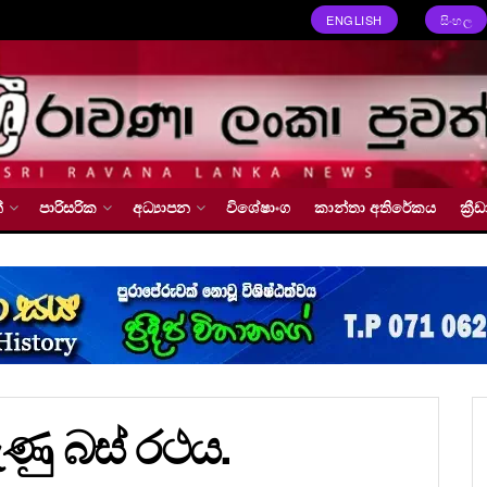
ENGLISH
සිංහල
්
පාරිසරික
අධ්‍යාපන
විශේෂාංග
කාන්තා අතිරේකය
ක්‍
ු බස් රථය.