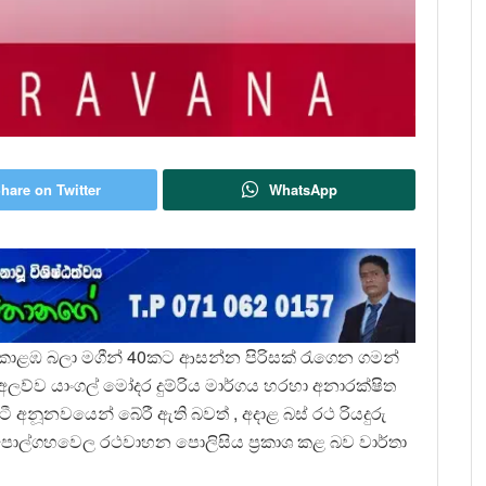
hare on Twitter
WhatsApp
කොළඹ බලා මගීන් 40කට ආසන්න පිරිසක් රැගෙන ගමන්
ව්ව යාංගල් මෝදර දුම්රිය මාර්ගය හරහා අනාරක්ෂිත
නූනවයෙන් බේරී ඇති බවත් , අදාළ බස් රථ රියදුරු
ොල්ගහවෙල රථවාහන පොලිසිය ප්‍රකාශ කළ බව වාර්තා