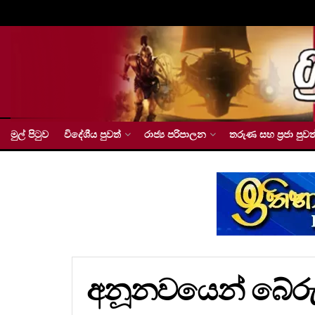
මුල් පිටුව
විදේශීය පුවත්
රාජ්‍ය පරිපාලන
තරුණ සහ ප්‍රජා පුවත
අනූනවයෙන් බේරුණ