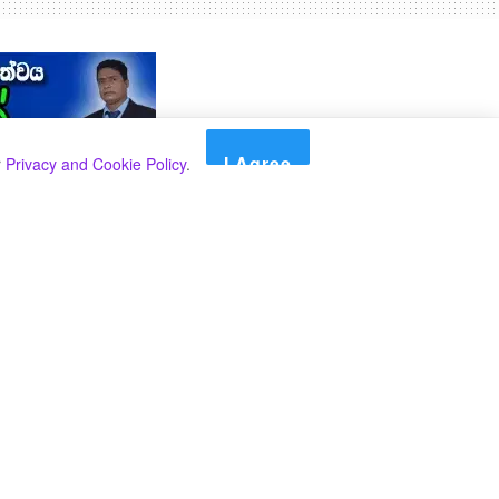
I Agree
r
Privacy and Cookie Policy
.
Search
Search
කාණ්ඩ
Select කාණ්ඩය