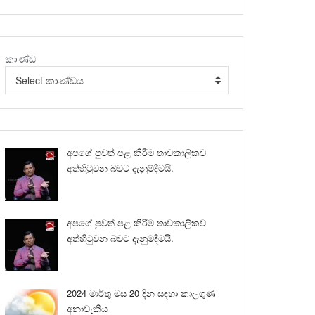
කාණ්ඩ
Select කාණ්ඩය
අපගේ පුවත් පළ කිරීම තාවකාලිකව
අත්හිටුවන බවට දැනුම්දීමයි.
අපගේ පුවත් පළ කිරීම තාවකාලිකව
අත්හිටුවන බවට දැනුම්දීමයි.
2024 මාර්තු මස 20 දින සඳහා කාලගුණ
අනාවැකිය