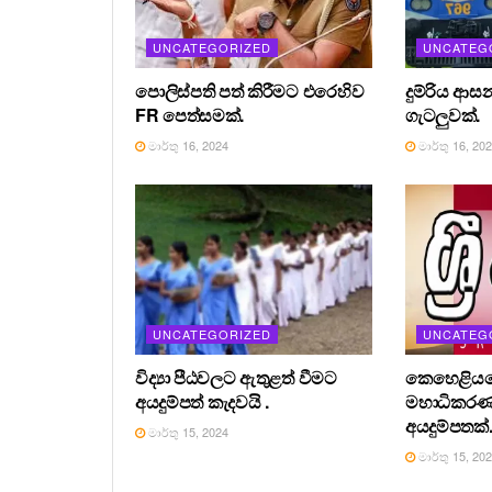
UNCATEGORIZED
UNCATEG
පොලිස්පති පත් කිරීමට එරෙහිව
දුම්රිය ආස
FR පෙත්සමක්.
ගැටලුවක්.
මාර්තු 16, 2024
මාර්තු 16, 20
UNCATEGORIZED
UNCATEG
විද්‍යා පීඨවලට ඇතුළත් වීමට
කෙහෙළියග
අයදුම්පත් කැදවයි .
මහාධිකර
අයදුම්පතක්
මාර්තු 15, 2024
මාර්තු 15, 20