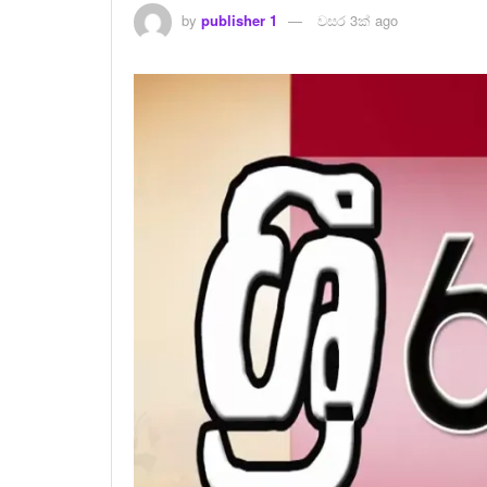
by
publisher 1
වසර 3ක් ago