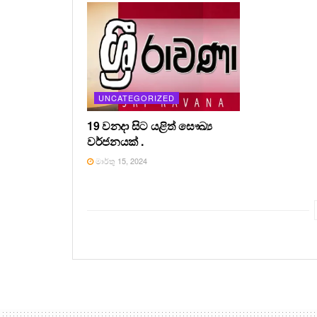
UNCATEGORIZED
19 වනදා සිට යළිත් සෞඛ්‍ය
වර්ජනයක් .
මාර්තු 15, 2024