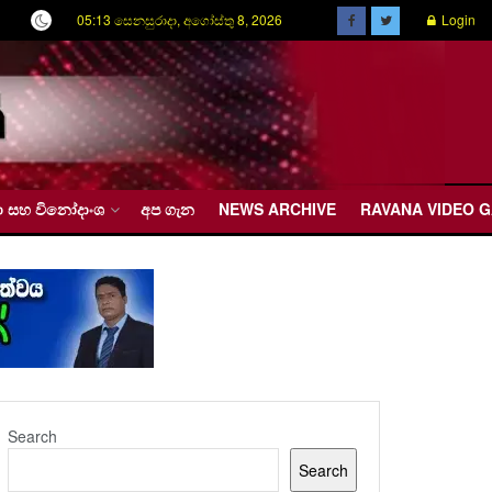
05:13 සෙනසුරාදා, අගෝස්තු 8, 2026
Login
රීඩා සහ විනෝදාංශ
අප ගැන
NEWS ARCHIVE
RAVANA VIDEO 
Search
Search