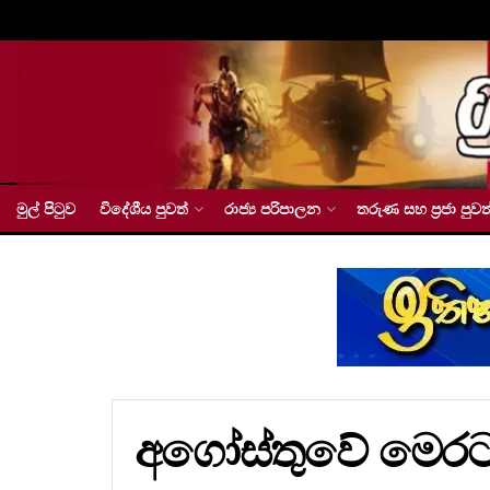
මුල් පිටුව
විදේශීය පුවත්
රාජ්‍ය පරිපාලන
තරුණ සහ ප්‍රජා පුවත
අගෝස්තුවේ මෙරට