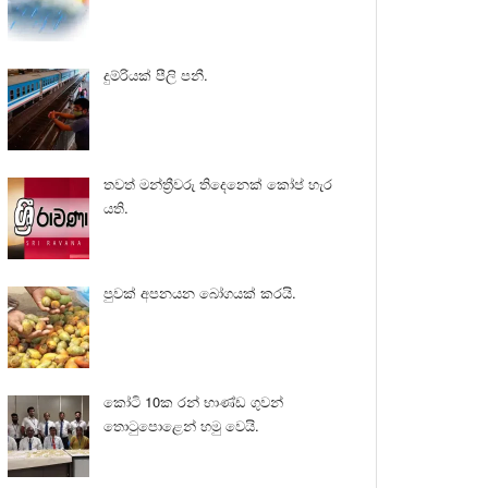
දුම්රියක් පීලි පනී.
තවත් මන්ත්‍රීවරු තිදෙනෙක් කෝප් හැර
යති.
පුවක් අපනයන බෝගයක් කරයි.
කෝටි 10ක රන් භාණ්ඩ ගුවන්
තොටුපොළෙන් හමු වෙයි.