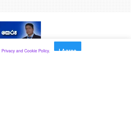
I Agree
r
Privacy and Cookie Policy
.
Search
Search
කාණ්ඩ
Select කාණ්ඩය