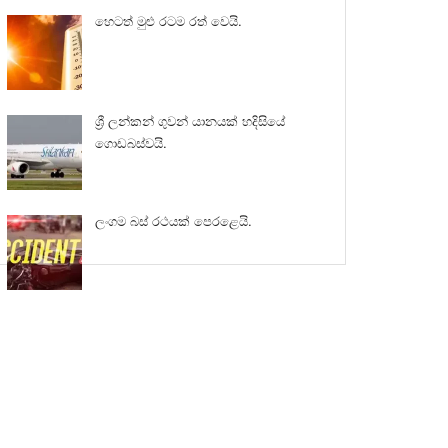
හෙටත් මුළු රටම රත් වෙයි.
ශ්‍රී ලන්කන් ගුවන් යානයක් හදිසියේ
ගොඩබස්වයි.
ලංගම බස් රථයක් පෙරළෙයි.