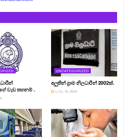
ORIZED
UNCATEGORIZED
ධාරීන්
අලුතින් ග්‍රාම නිලධාරීන් 2002ක්.
ේ වැඩ තහනම් .
මාර්තු 16, 2024
24