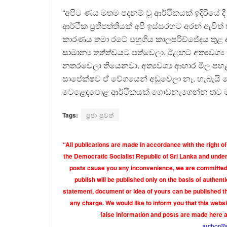
“අපිට ණය මතම පදනම් වූ ආර්ථිකයක් ඉදිරියේ 
ආර්ථික ප්‍රතිපත්තියක් අපි ඉස්සරහට අරන් ඇව
කාරණය තමා රටේ පහුගිය කාලපරිච්ජේදය තුළ අත්‍
සාමාන්‍ය තත්ත්වයට පත්වෙලා. ඊළඟට අත්‍යවශ්
නතරවෙලා තියෙනවා. අත්‍යවශ්‍ය ආහාර මිල පහළ
සාපේක්ෂව ඒ වේගයෙන් අඩුවෙලා නෑ. හැබැයි මේ
වෙළෙඳපොළ ආර්ථිකයක් ගොඩනැගෙන්න තව මා
Tags:
ප්‍රජා පුවත්
“All publications are made in accordance with the right of
the Democratic Socialist Republic of Sri Lanka and under 
posts cause you any inconvenience, we are committed t
publish will be published only on the basis of authen
statement, document or idea of yours can be published th
any charge. We would like to inform you that this webs
false information and posts are made here 
author@