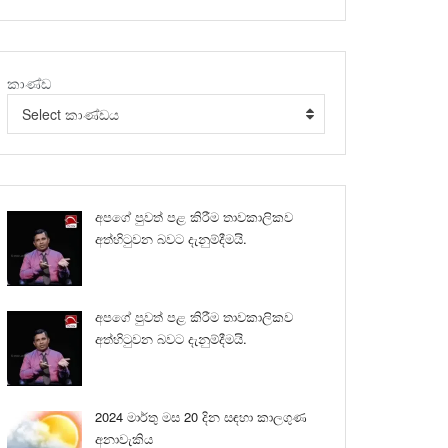
කාණ්ඩ
Select කාණ්ඩය
අපගේ පුවත් පළ කිරීම තාවකාලිකව
අත්හිටුවන බවට දැනුම්දීමයි.
අපගේ පුවත් පළ කිරීම තාවකාලිකව
අත්හිටුවන බවට දැනුම්දීමයි.
2024 මාර්තු මස 20 දින සඳහා කාලගුණ
අනාවැකිය