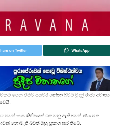
hare on Twitter
WhatsApp
ට ගෙන ඒමට පියවර ගන්නා බවට මුදල් රාජ්‍ය අමාත්‍ය
වෙයි.
 තවත් මාස කිහිපයක් ගත වනු ඇති බවත් ණය මත
ාවක් නොමැති බවත් ඔහු ප්‍රකාශ කර තිබේ.