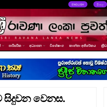
ENGLISH
සිංහල
්
පාරිසරික
අධ්‍යාපන
විශේෂාංග
කාන්තා අතිරේකය
ක්‍
 සිදුවන වෙනස.