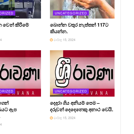
ORIZED
UNCATEGORIZED
න වෙන් කිරීමේ
බොන්න වතුර නැත්තන් 117ට
කියන්න.
24
මාර්තු 15, 2024
ORIZED
UNCATEGORIZED
ෙන්
දෙදරා ගිය අනියම් පෙම –
ණයට ඇප
දරුවන් දෙදෙනෙකු අනාථ වෙයි.
.
මාර්තු 15, 2024
24