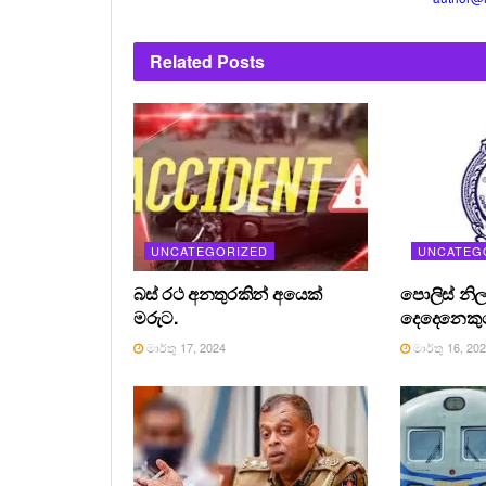
Related
Posts
UNCATEGORIZED
UNCATEG
බස් රථ අනතුරකින් අයෙක්
පොලිස් නිල
මරුට.
දෙදෙනෙකුග
මාර්තු 17, 2024
මාර්තු 16, 20