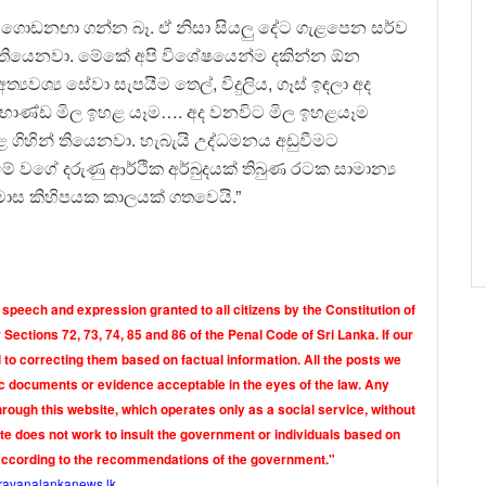
දී ගොඩනඟා ගන්න බෑ. ඒ නිසා සියලු දේට ගැළපෙන සර්ව
ිත් තියෙනවා. මේකේ අපි විශේෂයෙන්ම දකින්න ඕන
යවශ්‍ය සේවා සැපයීම තෙල්, විදුලිය, ගෑස් ඉඳලා අද
‍ය භාණ්ඩ මිල ඉහළ යෑම…. අද වනවිට මිල ඉහළයෑම
 ගිහින් තියෙනවා. හැබැයි උද්ධමනය අඩුවීමට
 වගේ දරුණු ආර්ථික අර්බුදයක් තිබුණ රටක සාමාන්‍ය
ස කිහිපයක කාලයක් ගතවෙයි.”
 speech and expression granted to all citizens by the Constitution of
Sections 72, 73, 74, 85 and 86 of the Penal Code of Sri Lanka. If our
o correcting them based on factual information. All the posts we
tic documents or evidence acceptable in the eyes of the law. Any
rough this website, which operates only as a social service, without
ite does not work to insult the government or individuals based on
according to the recommendations of the government."
ravanalankanews.lk