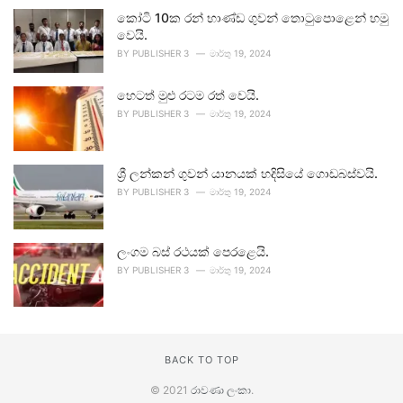
කෝටි 10ක රන් භාණ්ඩ ගුවන් තොටුපොළෙන් හමු
වෙයි.
BY
PUBLISHER 3
මාර්තු 19, 2024
හෙටත් මුළු රටම රත් වෙයි.
BY
PUBLISHER 3
මාර්තු 19, 2024
ශ්‍රී ලන්කන් ගුවන් යානයක් හදිසියේ ගොඩබස්වයි.
BY
PUBLISHER 3
මාර්තු 19, 2024
ලංගම බස් රථයක් පෙරළෙයි.
BY
PUBLISHER 3
මාර්තු 19, 2024
BACK TO TOP
© 2021
රාවණා ලංකා
.