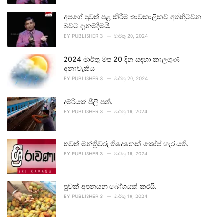
අපගේ පුවත් පළ කිරීම තාවකාලිකව අත්හිටුවන
බවට දැනුම්දීමයි.
BY
PUBLISHER 3
මාර්තු 20, 2024
2024 මාර්තු මස 20 දින සඳහා කාලගුණ
අනාවැකිය
BY
PUBLISHER 3
මාර්තු 20, 2024
දුම්රියක් පීලි පනී.
BY
PUBLISHER 3
මාර්තු 19, 2024
තවත් මන්ත්‍රීවරු තිදෙනෙක් කෝප් හැර යති.
BY
PUBLISHER 3
මාර්තු 19, 2024
පුවක් අපනයන බෝගයක් කරයි.
BY
PUBLISHER 3
මාර්තු 19, 2024