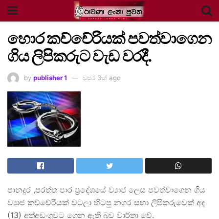
හොර කච්චේරියක් පවත්වාගෙන
ගිය ලිපිකරුට වැඩ වරදී.
by
publisher 1
වසර 3ක් ago
පානදුර ,පරත්ත පාර ප්‍රදේශයේ ව්‍යාජ ලෙස පවත්වාගෙන ගිය
ව්‍යාජ කච්චේරියක් වටලා හිටපු නගර සභා ලිපිකරුවෙක් අද
(13) අත්අඩංගුවට ගෙන ඇති බව වාර්තා වේ.